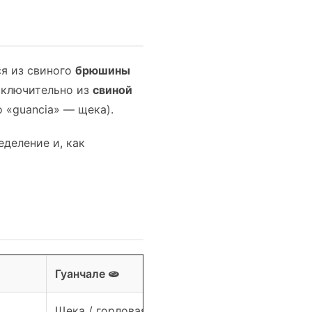
я из свиного
брюшины
сключительно из
свиной
о «guancia» — щека).
деление и, как
Гуанчале 🫓
Щека / горловая часть