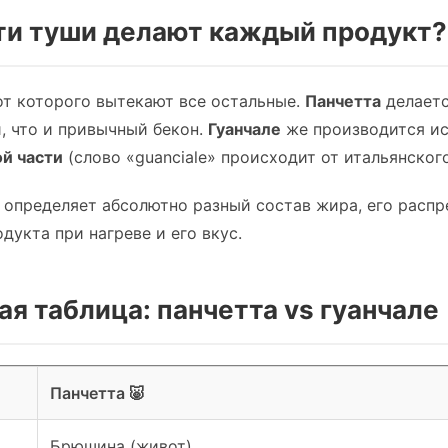
сти туши делают каждый продукт?
от которого вытекают все остальные.
Панчетта
делаетс
, что и привычный бекон.
Гуанчале
же производится и
й части
(слово «guanciale» происходит от итальянског
 определяет абсолютно разный состав жира, его распре
дукта при нагреве и его вкус.
ая таблица: панчетта vs гуанчале
Панчетта 🐷
Брюшина (живот)