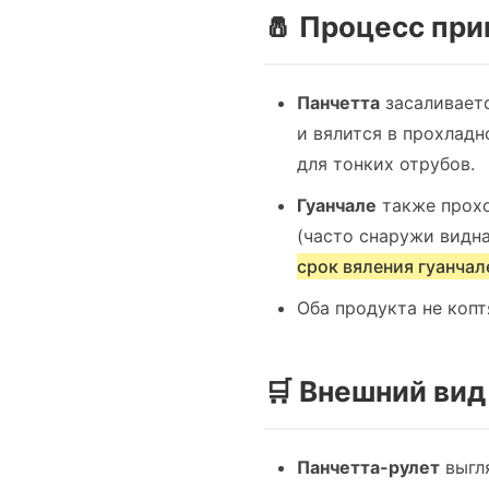
🧂 Процесс при
Панчетта
засаливаетс
и вялится в прохлад
для тонких отрубов.
Гуанчале
также прохо
(часто снаружи видна
срок вяления гуанчал
Оба продукта не копт
🛒 Внешний вид
Панчетта-рулет
выгля