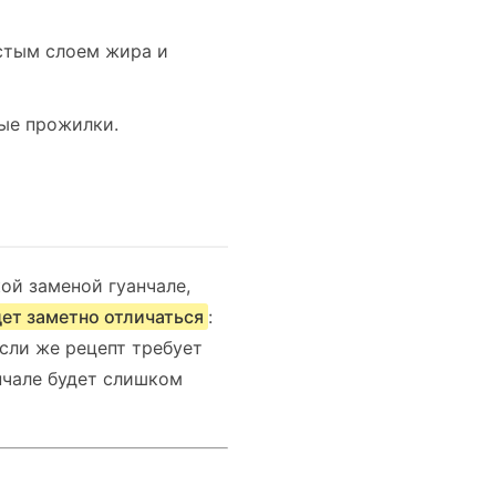
лстым слоем жира и
ные прожилки.
ой заменой гуанчале,
дет заметно отличаться
:
сли же рецепт требует
анчале будет слишком