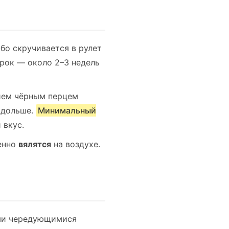
бо скручивается в рулет
рок — около 2–3 недель
ием чёрным перцем
о дольше.
Минимальный
 вкус.
менно
вялятся
на воздухе.
ыми чередующимися