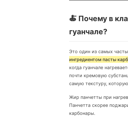
🍝 Почему в кл
гуанчале?
Это один из самых часты
ингредиентом пасты кар
когда гуанчале нагревае
почти кремовую субстанц
самую текстуру, которую
Жир панчетты при нагрев
Панчетта скорее поджари
карбонары.