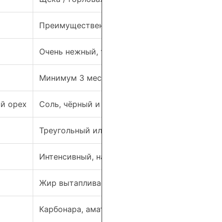
Преимущественно жирная, мяса меньше
Очень нежный, тающий, ароматный
Минимум 3 месяца, чаще 4–6
ый орех
Соль, чёрный и красный перец, иногда тимья
Треугольный или прямоугольный кусок
Интенсивный, насыщенный, с умами, слегка 
Жир вытапливается полностью, создавая кр
Карбонара, аматричиана, гричча — строго по