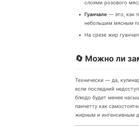
слоями розового мяса
Гуанчале
— это, как 
небольшим мясным пл
На срезе жир гуанча
🔄 Можно ли за
Технически — да, кулина
если последний недосту
блюдо будет менее насы
панчетту как самостояте
жирным и интенсивным д