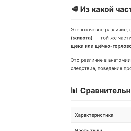
🥩 Из какой ча
Это ключевое различие, 
(живота)
— той же части
щеки или щёчно-горлово
Это различие в анатомии
следствие, поведение про
📊 Сравнительн
Характеристика
Часть туши