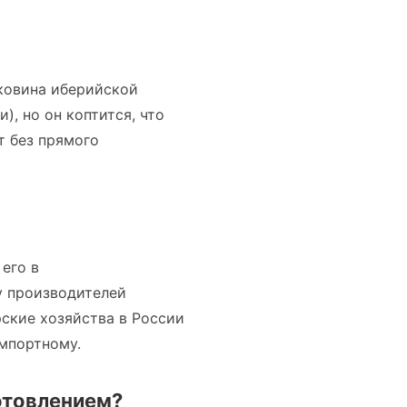
ковина иберийской
), но он коптится, что
т без прямого
его в
 у производителей
ские хозяйства в России
импортному.
отовлением?