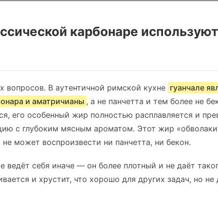
ассической карбонаре использую
х вопросов. В аутентичной римской кухне
гуанчале яв
бонара и аматричианы
, а не панчетта и тем более не б
тся, его особенный жир полностью расплавляется и пр
ию с глубоким мясным ароматом. Этот жир «обволакив
 не может воспроизвести ни панчетта, ни бекон.
е ведёт себя иначе — он более плотный и не даёт тако
вается и хрустит, что хорошо для других задач, но не