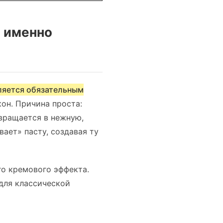
т именно
ляется обязательным
екон. Причина проста:
евращается в нежную,
ает» пасту, создавая ту
го кремового эффекта.
 для классической