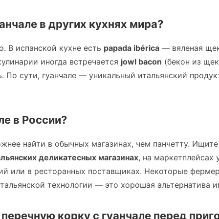
уанчале в других кухнях мира?
о. В испанской кухне есть
papada ibérica
— вяленая ще
кулинарии иногда встречается
jowl bacon
(бекон из щеки
. По сути, гуанчале — уникальный итальянский продук
ле в России?
ожнее найти в обычных магазинах, чем панчетту. Ищите 
льянских деликатесных магазинах
, на маркетплейсах
ий или в ресторанных поставщиках. Некоторые фермер
итальянской технологии — это хорошая альтернатива 
 перечную корку с гуанчале перед приг