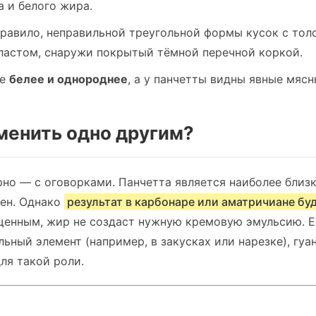
 и белого жира.
правило, неправильной треугольной формы кусок с то
астом, снаружи покрытый тёмной перечной коркой.
ле
белее и однороднее
, а у панчетты видны явные мяс
менить одно другим?
рно — с оговорками. Панчетта является наиболее близк
пен. Однако
результат в карбонаре или аматричиане бу
щенным, жир не создаст нужную кремовую эмульсию. Е
льный элемент (например, в закусках или нарезке), гу
ля такой роли.