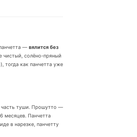
 панчетта —
вялится без
ее чистый, солёно-пряный
, тогда как панчетта уже
 часть туши. Прошутто —
6 месяцев. Панчетта
иде в нарезке, панчетту