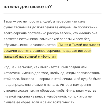
важна для сюжета?
Тьма — это не просто злодей, а первобытная сила,
существовавшая до появления вампиров. На протяжении
всего сериала постепенно раскрывалось, что именно она
является источником вампирской заразы и всех бед,
обрушившихся на человечество.
Линия с Тьмой связывает
воедино все пять сезонов сериала, придавая истории
масштаб настоящей мифологии.
Род Ван Хельсинг, как выясняется, был создан или
«отмечен» именно для того, чтобы однажды противостоять
этой силе. Ванесса — вершина этой линии, и её судьба была
предопределена с самого начала. Авторы намеренно
строили сюжет таким образом, чтобы финальная жертва
главной героини казалась неизбежной, но при этом не
лишала её образ воли и самостоятельности.