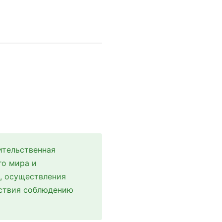
ительственная
го мира и
, осуществления
йствия соблюдению