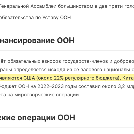
Генеральной Ассамблеи большинством в две трети гол
обязательства по Уставу ООН
инансирование ООН
ёт обязательных взносов государств-членов и добров
раны определяется исходя из её валового национально
вляются США (около 22% регулярного бюджета), Китай
 бюджет ООН на 2022–2023 годы составил около 3,2 мл
та на миротворческие операции.
еские операции ООН