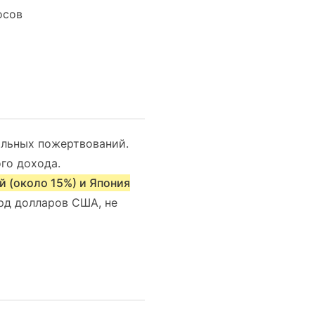
осов
ольных пожертвований.
го дохода.
 (около 15%) и Япония
рд долларов США, не