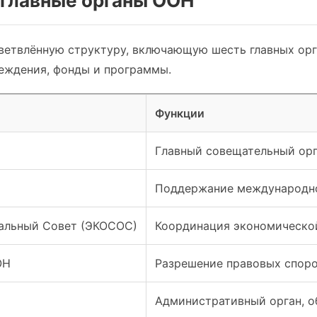
и главные органы ООН
ветвлённую структуру, включающую шесть главных орг
еждения, фонды и программы.
Функции
Главный совещательный орг
Поддержание международно
альный Совет (ЭКОСОС)
Координация экономической
ОН
Разрешение правовых спор
Административный орган, 