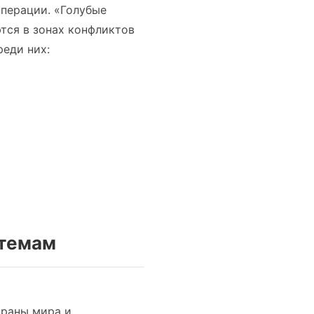
перации. «Голубые
тся в зонах конфликтов
реди них:
 темам
траны мира и