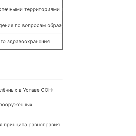
опечными территориями (приостановил работу в 1994 
ение по вопросам образования, науки и культуры
го здравоохранения
лённых в Уставе ООН:
вооружённых
я принципа равноправия