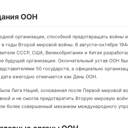
дания ООН
одной организации, способной предотвращать войны и
 в годы Второй мировой войны. В августе–октябре 194
вители СССР, США, Великобритании и Китая разработа
ре будущей организации. Окончательный устав ООН бы
едставителями 50 государств, а официально организац
дата ежегодно отмечается как День ООН.
ла Лига Наций, основанная после Первой мировой вой
вной и не смогла предотвратить Вторую мировую войн
али более совершенный механизм международного упра