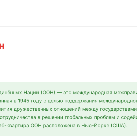
н
динённых Наций (ООН) — это международная межправ
анная в 1945 году с целью поддержания международно
звития дружественных отношений между государствами
отрудничества в решении глобальных проблем и соде
таб-квартира ООН расположена в Нью-Йорке (США).