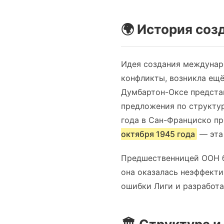
🌍 История соз
Идея создания междунар
конфликты, возникла ещё
Думбартон-Оксе предста
предложения по структу
года в Сан-Франциско пр
октября 1945 года
— эта 
Предшественницей ООН бы
она оказалась неэффекти
ошибки Лиги и разработ