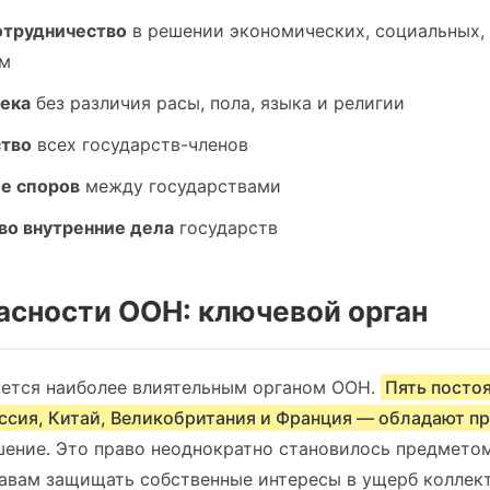
трудничество
в решении экономических, социальных, 
ем
века
без различия расы, пола, языка и религии
ство
всех государств-членов
е споров
между государствами
во внутренние дела
государств
пасности ООН: ключевой орган
яется наиболее влиятельным органом ООН.
Пять посто
ссия, Китай, Великобритания и Франция — обладают п
ение. Это право неоднократно становилось предметом
авам защищать собственные интересы в ущерб коллек