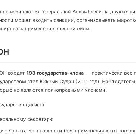
нов избираются Генеральной Ассамблеей на двухлетни
ности может вводить санкции, организовывать миротв
онировать применение военной силы.
ООН
ООН входят
193 государства-члена
— практически все 
ударством стал Южный Судан (2011 год). Наблюдатель
торые не являются полноправными членами.
сударство должно:
неральному секретарю
ию Совета Безопасности (без применения вето посто