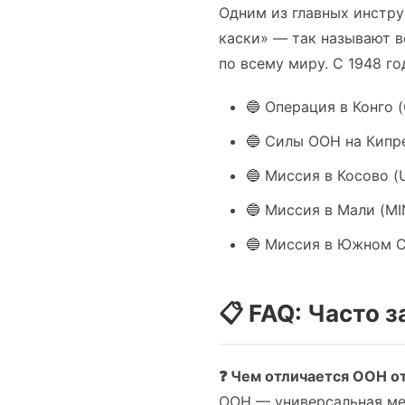
Одним из главных инстр
каски» — так называют 
по всему миру. С 1948 г
🔵 Операция в Конго 
🔵 Силы ООН на Кипре
🔵 Миссия в Косово (
🔵 Миссия в Мали (M
🔵 Миссия в Южном Су
📋 FAQ: Часто
❓ Чем отличается ООН о
ООН — универсальная ме