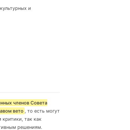
культурных и
янных членов Совета
равом вето
, то есть могут
 критики, так как
тивным решениям.