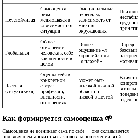
Самооценка,
Эмоциональные
Психоло
резко
перепады,
нестабил
Неустойчивая
меняющаяся в
зависимость от
трудност
зависимости от
мнения
приняти
ситуации
окружающих
Общее
Общее
Определ
отношение
ощущение «я
базовый
Глобальная
человека к себе
хороший» или
настрое
как личности в
«я плохой»
мотива
целом
Оценка себя в
Влияет 
конкретной
Может быть
конкрет
Частная
сфере:
высокой в одной
выборы 
(ситуативная)
профессии,
области и
поведен
внешности,
низкой в другой
отдельн
отношениях
Как формируется самооценка 🌱
Самооценка не возникает сама по себе — она складывается
под влиянием множества факторов на протяжении всей