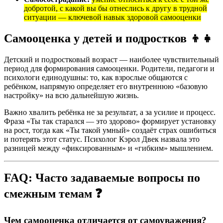
добротой, с какой вы бы отнеслись к другу в трудной
ситуации — ключевой навык здоровой самооценки
Самооценка у детей и подростков 👦👧
Детский и подростковый возраст — наиболее чувствительный
период для формирования самооценки. Родители, педагоги и
психологи единодушны: то, как взрослые общаются с
ребёнком, напрямую определяет его внутреннюю «базовую
настройку» на всю дальнейшую жизнь.
Важно хвалить ребёнка не за результат, а за усилие и процесс.
Фраза «Ты так старался — это здорово» формирует установку
на рост, тогда как «Ты такой умный» создаёт страх ошибиться
и потерять этот статус. Психолог Кэрол Двек назвала это
разницей между «фиксированным» и «гибким» мышлением.
FAQ: Часто задаваемые вопросы по
смежным темам ❓
Чем самооценка отличается от самоуважения?