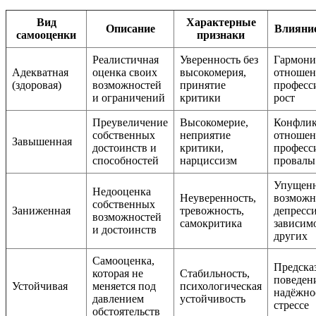
Вид
Характерные
Описание
Влияние
самооценки
признаки
Реалистичная
Уверенность без
Гармон
Адекватная
оценка своих
высокомерия,
отношен
(здоровая)
возможностей
принятие
професс
и ограничений
критики
рост
Преувеличение
Высокомерие,
Конфлик
собственных
неприятие
отношен
Завышенная
достоинств и
критики,
професс
способностей
нарциссизм
провалы
Упущен
Недооценка
Неуверенность,
возможн
собственных
Заниженная
тревожность,
депресси
возможностей
самокритика
зависимо
и достоинств
других
Самооценка,
Предска
которая не
Стабильность,
поведен
Устойчивая
меняется под
психологическая
надёжно
давлением
устойчивость
стрессе
обстоятельств