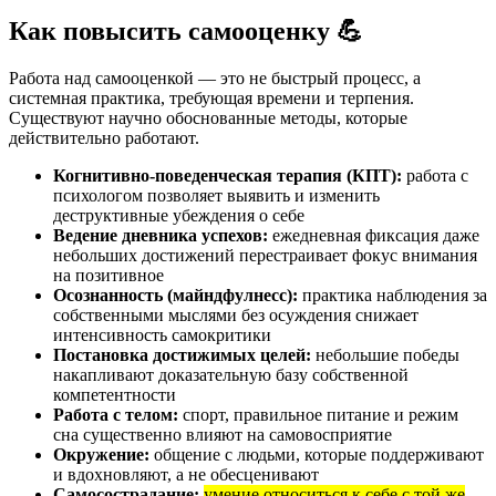
Как повысить самооценку 💪
Работа над самооценкой — это не быстрый процесс, а
системная практика, требующая времени и терпения.
Существуют научно обоснованные методы, которые
действительно работают.
Когнитивно-поведенческая терапия (КПТ):
работа с
психологом позволяет выявить и изменить
деструктивные убеждения о себе
Ведение дневника успехов:
ежедневная фиксация даже
небольших достижений перестраивает фокус внимания
на позитивное
Осознанность (майндфулнесс):
практика наблюдения за
собственными мыслями без осуждения снижает
интенсивность самокритики
Постановка достижимых целей:
небольшие победы
накапливают доказательную базу собственной
компетентности
Работа с телом:
спорт, правильное питание и режим
сна существенно влияют на самовосприятие
Окружение:
общение с людьми, которые поддерживают
и вдохновляют, а не обесценивают
Самосострадание:
умение относиться к себе с той же