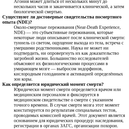
Агония может длиться от нескольких минут до
нескольких часов и заканчивается клинической, а затем
биологической смертью.
Существуют ли достоверные свидетельства посмертного
опыта (NDE)?
Около-смертные переживания (Near-Death Experience,
NDE) — это субъективные переживания, которые
некоторые люди описывают после клинической смерти:
туннель со светом, ощущение выхода из тела, встреча с
умершими родственниками. Наука не может ни
подтвердить, ни опровергнуть их как доказательство
загробной жизни. Большинство исследователей
объясняют их физиологическими процессами в
умирающем мозге — выбросом эндорфинов,
кислородным голоданием и активацией определённых
зон коры.
Как определяется юридический момент смерти?
Юридически момент смерти определяется врачом или
медицинским персоналом и фиксируется в
медицинском свидетельстве о смерти с указанием
точного времени. В случае смерти мозга этот момент
констатируется по результатам специальных тестов,
проводимых комиссией врачей. Этот документ является
основанием для юридических процедур: наследования,
регистрации в органах ЗАГС, организации похорон.