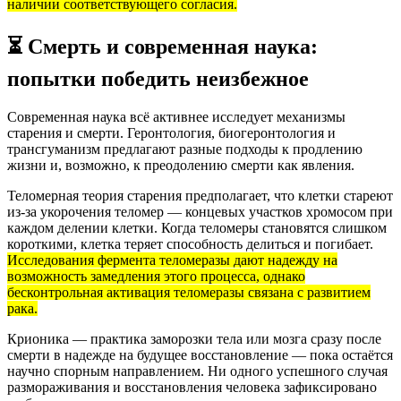
наличии соответствующего согласия.
⏳ Смерть и современная наука:
попытки победить неизбежное
Современная наука всё активнее исследует механизмы
старения и смерти. Геронтология, биогеронтология и
трансгуманизм предлагают разные подходы к продлению
жизни и, возможно, к преодолению смерти как явления.
Теломерная теория старения предполагает, что клетки стареют
из-за укорочения теломер — концевых участков хромосом при
каждом делении клетки. Когда теломеры становятся слишком
короткими, клетка теряет способность делиться и погибает.
Исследования фермента теломеразы дают надежду на
возможность замедления этого процесса, однако
бесконтрольная активация теломеразы связана с развитием
рака.
Крионика — практика заморозки тела или мозга сразу после
смерти в надежде на будущее восстановление — пока остаётся
научно спорным направлением. Ни одного успешного случая
размораживания и восстановления человека зафиксировано