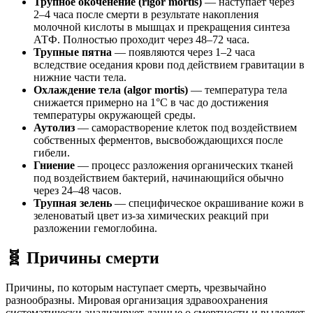
Трупное окоченение (rigor mortis)
— наступает через
2–4 часа после смерти в результате накопления
молочной кислоты в мышцах и прекращения синтеза
АТФ. Полностью проходит через 48–72 часа.
Трупные пятна
— появляются через 1–2 часа
вследствие оседания крови под действием гравитации в
нижние части тела.
Охлаждение тела (algor mortis)
— температура тела
снижается примерно на 1°C в час до достижения
температуры окружающей среды.
Аутолиз
— саморастворение клеток под воздействием
собственных ферментов, высвобождающихся после
гибели.
Гниение
— процесс разложения органических тканей
под воздействием бактерий, начинающийся обычно
через 24–48 часов.
Трупная зелень
— специфическое окрашивание кожи в
зеленоватый цвет из-за химических реакций при
разложении гемоглобина.
🧬 Причины смерти
Причины, по которым наступает смерть, чрезвычайно
разнообразны. Мировая организация здравоохранения
систематически анализирует данные о смертности и выделяет