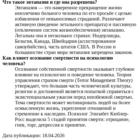
Что такое эвтаназия и где она разрешена?
Эвтаназия — это намеренное прекращение жизни
неизлечимо больного человека по его просьбе с целью
избавления от невыносимых страданий. Различают
активную (введение летального препарата) и пассивную
(отключение систем жизнеобеспечения) эвтаназию.
Легальна она в нескольких странах: Нидерланды,
Бельгия, Канада, Швейцария (ассистированное
самоубийство), часть штатов США. В России и
большинстве стран мира эвтаназия запрещена законом.
Как влияет осознание смертности на психологию
человека?
Осознание собственной смертности оказывает глубокое
влияние на психологию и поведение человека. Теория
управления страхом смерти (Terror Management Theory)
утверждает, что большая часть человеческой культуры,
религии и достижений является попыткой справиться с
экзистенциальным ужасом перед неизбежной смертью.
Тема смертности может мотивировать людей на более
осмысленную жизнь, укрепление отношений и
стремление к наследию. Психолог Элизабет Кюблер-
Росс выделила 5 стадий принятия смерти: отрицание,
гнев, торг, депрессия и принятие.
Дата публикации: 18.04.2026