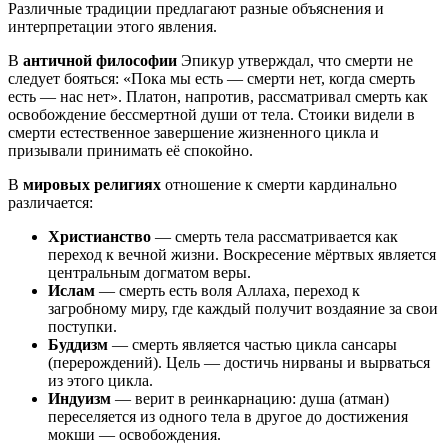
Различные традиции предлагают разные объяснения и
интерпретации этого явления.
В
античной философии
Эпикур утверждал, что смерти не
следует бояться: «Пока мы есть — смерти нет, когда смерть
есть — нас нет». Платон, напротив, рассматривал смерть как
освобождение бессмертной души от тела. Стоики видели в
смерти естественное завершение жизненного цикла и
призывали принимать её спокойно.
В
мировых религиях
отношение к смерти кардинально
различается:
Христианство
— смерть тела рассматривается как
переход к вечной жизни. Воскресение мёртвых является
центральным догматом веры.
Ислам
— смерть есть воля Аллаха, переход к
загробному миру, где каждый получит воздаяние за свои
поступки.
Буддизм
— смерть является частью цикла сансары
(перерождений). Цель — достичь нирваны и вырваться
из этого цикла.
Индуизм
— верит в реинкарнацию: душа (атман)
переселяется из одного тела в другое до достижения
мокши — освобождения.