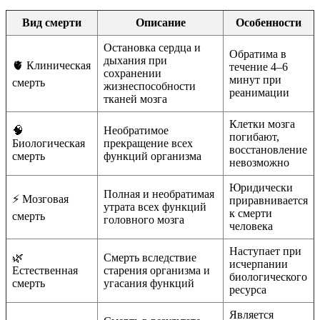
Вид смерти
Описание
Особенности
Остановка сердца и
Обратима в
дыхания при
🫀 Клиническая
течение 4–6
сохранении
минут при
смерть
жизнеспособности
реанимации
тканей мозга
Клетки мозга
🧠
Необратимое
погибают,
Биологическая
прекращение всех
восстановление
смерть
функций организма
невозможно
Юридически
Полная и необратимая
⚡ Мозговая
приравнивается
утрата всех функций
к смерти
смерть
головного мозга
человека
Наступает при
🌿
Смерть вследствие
исчерпании
Естественная
старения организма и
биологического
смерть
угасания функций
ресурса
Является