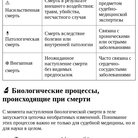
Смерть в результате
⚠️
предметом
внешнего воздействия:
судебно-
Насильственная
травм, убийства,
медицинской
смерть
несчастного случая
экспертизы
Связана с
💊
Смерть вследствие
хроническими
Патологическая
болезни или
или острыми
смерть
внутренней патологии
заболеваниями
Неожиданное
Часто связана с
❄️ Внезапная
наступление смерти
сердечно-
без видимых
сосудистыми
смерть
предпосылок
заболеваниями
🔬 Биологические процессы,
происходящие при смерти
С момента наступления биологической смерти в теле
запускается цепочка необратимых изменений. Понимание
этих процессов важно не только для судебной медицины, но и
для науки в целом.