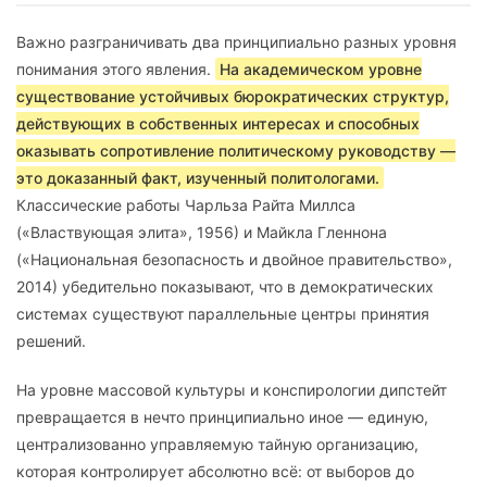
Важно разграничивать два принципиально разных уровня
понимания этого явления.
На академическом уровне
существование устойчивых бюрократических структур,
действующих в собственных интересах и способных
оказывать сопротивление политическому руководству —
это доказанный факт, изученный политологами.
Классические работы Чарльза Райта Миллса
(«Властвующая элита», 1956) и Майкла Гленнона
(«Национальная безопасность и двойное правительство»,
2014) убедительно показывают, что в демократических
системах существуют параллельные центры принятия
решений.
На уровне массовой культуры и конспирологии дипстейт
превращается в нечто принципиально иное — единую,
централизованно управляемую тайную организацию,
которая контролирует абсолютно всё: от выборов до