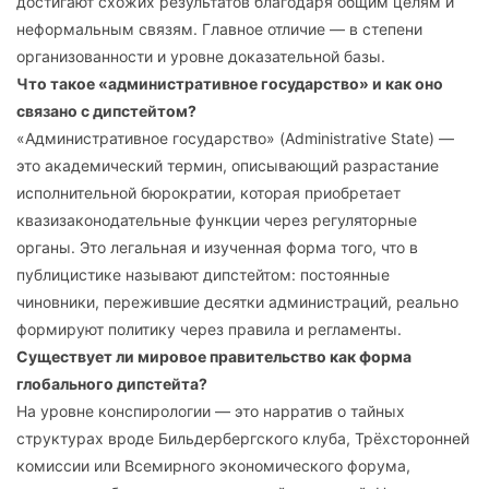
достигают схожих результатов благодаря общим целям и
неформальным связям. Главное отличие — в степени
организованности и уровне доказательной базы.
Что такое «административное государство» и как оно
связано с дипстейтом?
«Административное государство» (Administrative State) —
это академический термин, описывающий разрастание
исполнительной бюрократии, которая приобретает
квазизаконодательные функции через регуляторные
органы. Это легальная и изученная форма того, что в
публицистике называют дипстейтом: постоянные
чиновники, пережившие десятки администраций, реально
формируют политику через правила и регламенты.
Существует ли мировое правительство как форма
глобального дипстейта?
На уровне конспирологии — это нарратив о тайных
структурах вроде Бильдербергского клуба, Трёхсторонней
комиссии или Всемирного экономического форума,