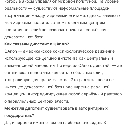
которые якобы управляют мировой политикой. На уровне
реальности — существуют неформальные площадки
координации между мировыми элитами, однако называть
их «мировым правительством» с единым центром
принятия решений не позволяет никакая серьёзная
доказательная база.
Как связаны дипстейт и QAnon?
QAnon — американское конспирологическое движение,
использующее концепцию дипстейта как центральный
элемент своей идеологии. По версии QAnon, дипстейт — это
сатанинская педофильская сеть глобальных элит,
контролирующая правительства. Это радикальное и не
имеющее доказательной базы расширение реальной
концепции, дискредитирующее любой серьёзный разговор
о параллельных центрах власти.
Может ли дипстейт существовать в авторитарных
государствах?
Да, и нередко именно там он наиболее очевиден. В