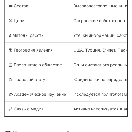
💼 Состав
Высокопоставленные чиновн
🎯 Цели
Сохранение собственного в
🔒 Методы работы
Утечки информации, сабота
🌍 География явления
США, Турция, Египет, Пакис
📰 Восприятие в обществе
Одни считают это реальным
⚖️ Правовой статус
Юридически не определён; д
📚 Академическое изучение
Исследуется политологами к
🔗 Связь с медиа
Активно используется в ал