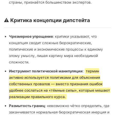
страны, признаётся большинством экспертов.
⚠️ Критика концепции дипстейта
Чрезмерное упрощение
: критики указывают, что
концепция сводит сложные бюрократические,
политические и экономические процессы к единому
злому умыслу, лишая картину мира необходимой
сложности.
Инструмент политической манипуляции
:
термин
активно используется политиками для объяснения
собственных провалов — вместо признания ошибок
удобнее сослаться на «тёмные силы», которые мешают
реализации правильного курса.
Размытость границ
: невозможно чётко определить, где
заканчивается нормальная бюрократическая инерция и