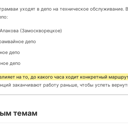
трамваи уходят в депо на техническое обслуживание. 
епо:
 Апакова (Замоскворецкое)
рамвайное депо
ное депо
ное депо
влияет на то, до какого часа ходит конкретный маршру
нций заканчивают работу раньше, чтобы успеть вернуть
ным темам