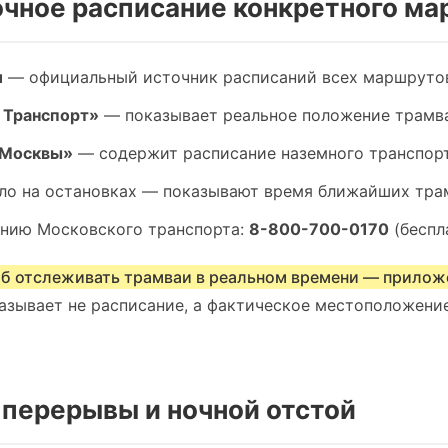
точное расписание конкретного м
u
— официальный источник расписаний всех маршруто
 Транспорт»
— показывает реальное положение трамва
 Москвы»
— содержит расписание наземного транспор
ло на остановках — показывают время ближайших тра
инию Московского транспорта:
8-800-700-0170
(беспл
б отслеживать трамваи в реальном времени — прилож
казывает не расписание, а фактическое местоположени
 перерывы и ночной отстой