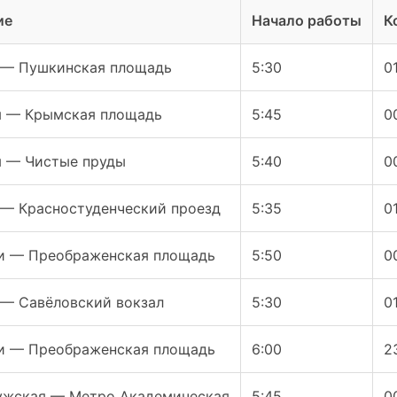
ие
Начало работы
К
 — Пушкинская площадь
5:30
0
я — Крымская площадь
5:45
0
я — Чистые пруды
5:40
0
 — Красностуденческий проезд
5:35
0
и — Преображенская площадь
5:50
0
 — Савёловский вокзал
5:30
0
и — Преображенская площадь
6:00
2
ужская — Метро Академическая
5:45
0