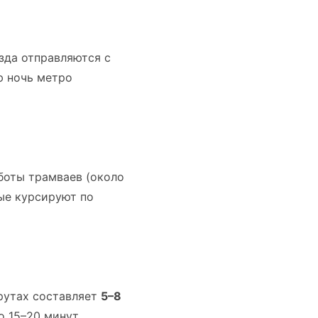
зда отправляются с
ю ночь метро
боты трамваев (около
ые курсируют по
шрутах составляет
5–8
о 15–20 минут.