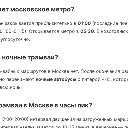
ает московское метро?
н закрывается приблизительно в
01:00
(последние пое
01:00–01:15). Открывается метро в
05:30
. В новогодню
углосуточно.
е ночные трамваи?
мвайных маршрутов в Москве нет. После окончания ра
чно перенимают
ночные автобусы
с литерой «Н», котор
всю ночь.
рамваи в Москве в часы пик?
 и 17:00–20:00) интервал движения на загруженных мар
интервал увеличивается до 10–15 минут, в вечернее — д