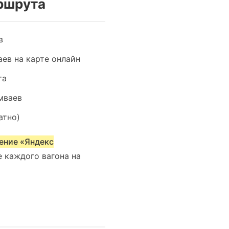
аршрута
в
ев на карте онлайн
та
мваев
атно)
ение «Яндекс
е каждого вагона на