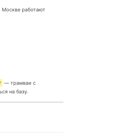
В Москве работают
т
— трамваи с
ся на базу.