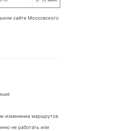
льном сайте Московского
ньше
или изменение маршрутов
нно не работать или