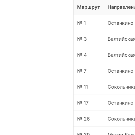
Маршрут
Направлен
№ 1
Останкино
№ 3
Балтийска
№ 4
Балтийска
№ 7
Останкино
№ 11
Сокольник
№ 17
Останкино
№ 26
Сокольник
№ 39
Метро Кал