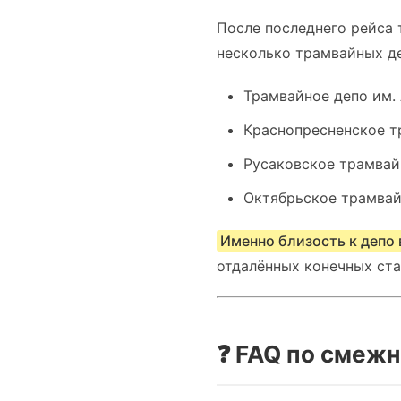
После последнего рейса 
несколько трамвайных д
Трамвайное депо им.
Краснопресненское т
Русаковское трамвай
Октябрьское трамвай
Именно близость к депо 
отдалённых конечных ста
❓ FAQ по смеж