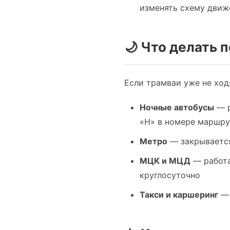
изменять схему движ
🌙 Что делать 
Если трамваи уже не ход
Ночные автобусы
— р
«Н» в номере маршру
Метро
— закрывается 
МЦК и МЦД
— работа
круглосуточно
Такси и каршеринг
— 