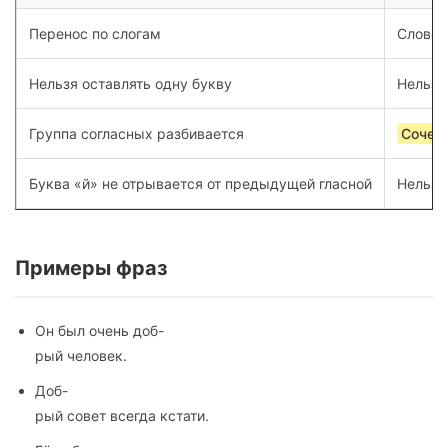
Перенос по слогам
Слово 
Нельзя оставлять одну букву
Нельзя
Группа согласных разбивается
Сочета
Буква «й» не отрывается от предыдущей гласной
Нельзя
Примеры фраз
Он был очень доб-
рый человек.
Доб-
рый совет всегда кстати.