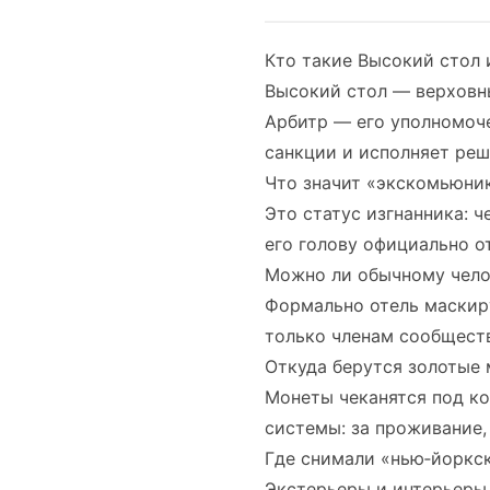
Кто такие Высокий стол 
Высокий стол — верховны
Арбитр — его уполномоче
санкции и исполняет реш
Что значит «экскомьюни
Это статус изгнанника: ч
его голову официально о
Можно ли обычному челов
Формально отель маскиру
только членам сообществ
Откуда берутся золотые 
Монеты чеканятся под ко
системы: за проживание
Где снимали «нью‑йоркс
Экстерьеры и интерьеры