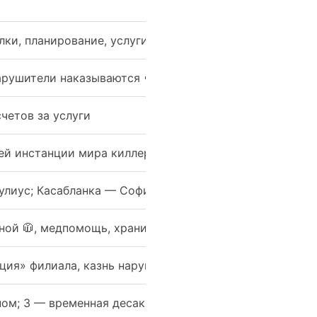
лки, планирование, услуги
арушители наказываются 🚫
четов за услуги
ей инстанции мира киллеров)
лиус; Касабланка — София; Осака — Симацу Кодзи
ной 🧥, медпомощь, хранилище 🗝️
ция» филиала, казнь нарушителя
ном; 3 — временная десакрализация; 4 — разрушение 