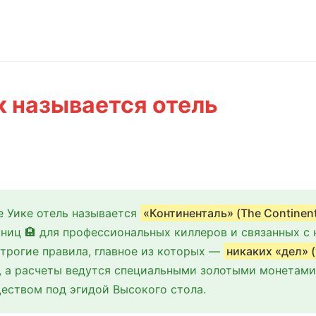
к называется отель
е Уике отель называется
«Континенталь» (The Continent
ниц 🏨 для профессиональных киллеров и связанных с 
трогие правила, главное из которых —
никаких «дел» (
, а расчеты ведутся специальными золотыми монетами
еством под эгидой Высокого стола.