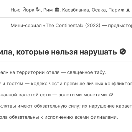
Нью‑Йорк 🗽, Рим 🏛️, Касабланка, Осака, Париж 🗼 
Мини‑сериал «The Continental» (2023) — предысто
ла, которые нельзя нарушать 🚫
ел» на территории отеля — священное табу.
у и гостям — кодекс чести превыше личных конфликтов
знанной валютой сети — золотыми монетами 🪙.
клятвы имеют обязательную силу; их нарушение карает
ола обязательны к исполнению всеми филиалами.