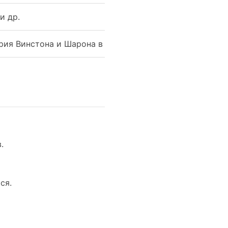
и др.
рия Винстона и Шарона в 1970‑х
.
ся.