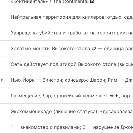
«Континенталь» / The Continental 🏨
Нейтральная территория для киллеров: отдых, сде
Запрещены убийства и «работа» на территории; н
Золотые монеты Высокого стола 🪙 — единица рас
Сеть действует под эгидой Высокого стола (высш
ал
Нью‑Йорк — Винстон; консьерж Шарон; Рим — Джу
Размещение, бар, оружейный «сомелье» 🔫🍷, порт
Экскомьюникадо (лишение статуса), «десакрализа
1 — знакомство с правилами; 2 — нарушение Джо