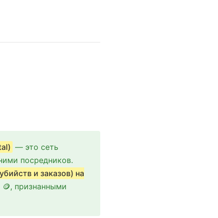
al)
— это сеть
ними посредников.
убийств и заказов) на
 🪙, признанными