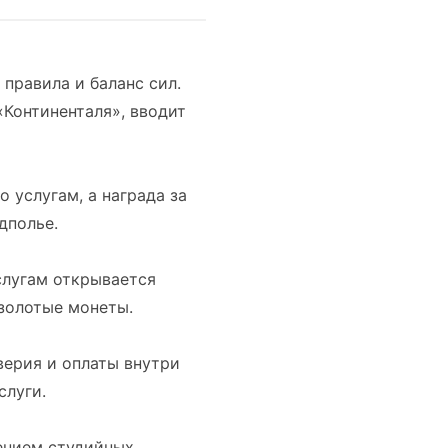
правила и баланс сил.
Континенталя», вводит
о услугам, а награда за
дполье.
слугам открывается
золотые монеты.
верия и оплаты внутри
слуги.
ением студийных