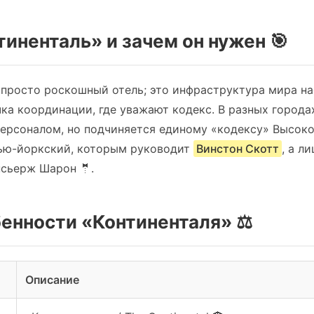
тиненталь» и зачем он нужен 🎯
 просто роскошный отель; это инфраструктура мира на
чка координации, где уважают кодекс. В разных города
ерсоналом, но подчиняется единому «кодексу» Высоко
ью-йоркский, которым руководит
Винстон Скотт
, а л
сьерж Шарон 🤵.
енности «Континенталя» ⚖️
Описание