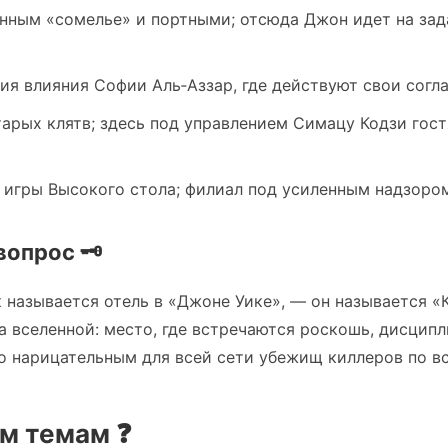
анным «сомелье» и портными; отсюда Джон идет на зад
ия влияния Софии Аль‑Аззар, где действуют свои согла
тарых клятв; здесь под управлением Симацу Кодзи го
 игры Высокого стола; филиал под усиленным надзором
опрос 🗝️
к называется отель в «Джоне Уике», — он называется «
а вселенной: место, где встречаются роскошь, дисципл
о нарицательным для всей сети убежищ киллеров по в
м темам ❓