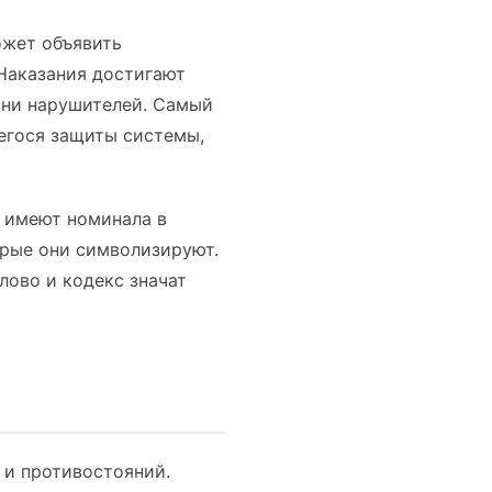
ожет объявить
Наказания достигают
зни нарушителей. Самый
егося защиты системы,
 имеют номинала в
орые они символизируют.
лово и кодекс значат
 и противостояний.