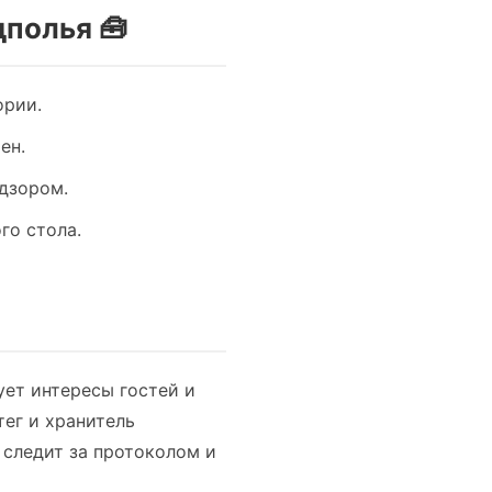
полья 🧰
ории.
ен.
адзором.
го стола.
ет интересы гостей и
тег и хранитель
 следит за протоколом и