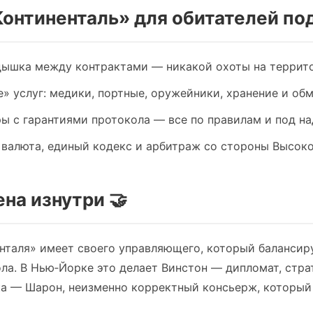
онтиненталь» для обитателей под
дышка между контрактами — никакой охоты на террит
» услуг: медики, портные, оружейники, хранение и обм
ы с гарантиями протокола — все по правилам и под н
 валюта, единый кодекс и арбитраж со стороны Высоко
ена изнутри 🤝
таля» имеет своего управляющего, который балансиру
ла. В Нью‑Йорке это делает Винстон — дипломат, стра
ка — Шарон, неизменно корректный консьерж, который