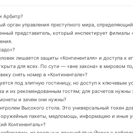
и Арбитр?
й орган управления преступного мира, определяющий 
нный представитель, который инспектирует филиалы «
ения.
кадо»?
еловек лишается защиты «Континенталя» и доступа к ег
ткрыта для всех. По сути — «вне закона» в мировом по
еку снять номер в «Континентале»?
ется под элитную гостиницу, но доступ к ключевым у
а и их рекомендованным гостям; для расчетов нужны 
монеты и зачем они нужны?
нтролем Высокого стола. Это универсальный токен до
, оружейные пакеты, медпомощь, информацию и иные у
кий Континенталь»?
 собирались из реальных локаций Нью‑Йорка с добавл