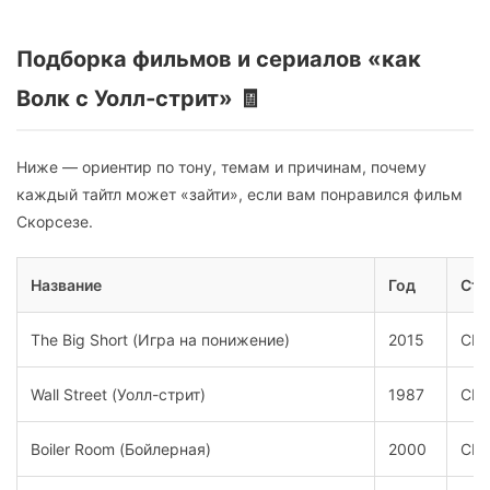
Подборка фильмов и сериалов «как
Волк с Уолл‑стрит» 🧾
Ниже — ориентир по тону, темам и причинам, почему
каждый тайтл может «зайти», если вам понравился фильм
Скорсезе.
Название
Год
Стр
The Big Short (Игра на понижение)
2015
СШ
Wall Street (Уолл-стрит)
1987
СШ
Boiler Room (Бойлерная)
2000
СШ