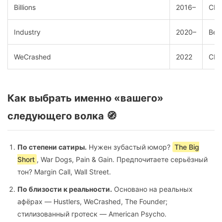
Billions
2016–
СШ
Industry
2020–
Вел
WeCrashed
2022
СШ
Как выбрать именно «вашего»
следующего волка 🧭
По степени сатиры.
Нужен зубастый юмор?
The Big
Short
, War Dogs, Pain & Gain. Предпочитаете серьёзный
тон? Margin Call, Wall Street.
По близости к реальности.
Основано на реальных
афёрах — Hustlers, WeCrashed, The Founder;
стилизованный гротеск — American Psycho.