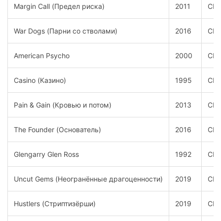
Margin Call (Предел риска)
2011
СШ
War Dogs (Парни со стволами)
2016
СШ
American Psycho
2000
СШ
Casino (Казино)
1995
СШ
Pain & Gain (Кровью и потом)
2013
СШ
The Founder (Основатель)
2016
СШ
Glengarry Glen Ross
1992
СШ
Uncut Gems (Неогранённые драгоценности)
2019
СШ
Hustlers (Стриптизёрши)
2019
СШ