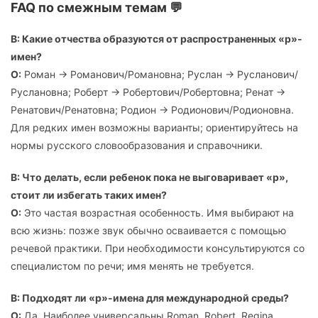
FAQ по смежным темам 💬
В: Какие отчества образуются от распространенных «р»-
имен?
О:
Роман → Романович/Романовна; Руслан → Русланович/
Руслановна; Роберт → Робертович/Робертовна; Ренат →
Ренатович/Ренатовна; Родион → Родионович/Родионовна.
Для редких имен возможны варианты; ориентируйтесь на
нормы русского словообразования и справочники.
В: Что делать, если ребенок пока не выговаривает «р»,
стоит ли избегать таких имен?
О:
Это частая возрастная особенность. Имя выбирают на
всю жизнь: позже звук обычно осваивается с помощью
речевой практики. При необходимости консультируются со
специалистом по речи; имя менять не требуется.
В: Подходят ли «р»-имена для международной среды?
О:
Да. Наиболее универсальны Roman, Robert, Regina,