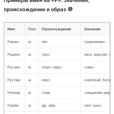
Примеры имен на «Р»: значения,
происхождение и образ 🧭
Имя
Пол
Происхождение
Значение
Роман
м
лат.
«римлянин»
Родион
м
греч.
неск. версии: «г
Руслан
м
тюрк.-перс.
«лев»
Рустам
м
перс.
«крепкий, богат
Ратмир
м
слав.
«защитник мира
Рувим
м
др.-евр.
«вот сын»