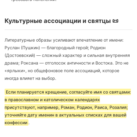
Культурные ассоциации и святцы 📜
Литературные образы усиливают впечатление от имени:
Руслан (Пушкин) — благородный герой; Родион
(Достоевский) — сложный характер и сильная внутренняя
драма; Роксана — отголосок античности и Востока. Это не
«ярлыки», но общефоновое поле ассоциаций, которое
иногда влияет на выбор.
Если планируется крещение, согласуйте имя со святцами:
в православном и католическом календарях
присутствуют, например, Роман, Родион, Раиса, Розалия;
уточняйте дату именин в актуальных списках для вашей
конфессии
.