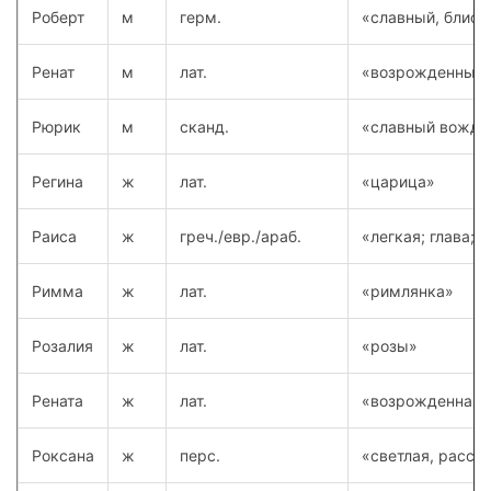
Роберт
м
герм.
«славный, блист
Ренат
м
лат.
«возрожденный
Рюрик
м
сканд.
«славный вождь
Регина
ж
лат.
«царица»
Раиса
ж
греч./евр./араб.
«легкая; глава; 
Римма
ж
лат.
«римлянка»
Розалия
ж
лат.
«розы»
Рената
ж
лат.
«возрожденная»
Роксана
ж
перс.
«светлая, рассв