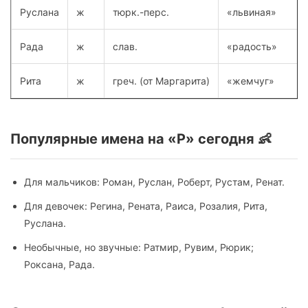
Руслана
ж
тюрк.-перс.
«львиная»
Рада
ж
слав.
«радость»
Рита
ж
греч. (от Маргарита)
«жемчуг»
Популярные имена на «Р» сегодня 👶
Для мальчиков: Роман, Руслан, Роберт, Рустам, Ренат.
Для девочек: Регина, Рената, Раиса, Розалия, Рита,
Руслана.
Необычные, но звучные: Ратмир, Рувим, Рюрик;
Роксана, Рада.