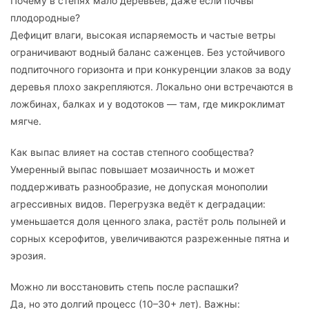
Почему в степях мало деревьев, даже если почвы
плодородные?
Дефицит влаги, высокая испаряемость и частые ветры
ограничивают водный баланс саженцев. Без устойчивого
подпиточного горизонта и при конкуренции злаков за воду
деревья плохо закрепляются. Локально они встречаются в
ложбинах, балках и у водотоков — там, где микроклимат
мягче.
Как выпас влияет на состав степного сообщества?
Умеренный выпас повышает мозаичность и может
поддерживать разнообразие, не допуская монополии
агрессивных видов. Перегрузка ведёт к деградации:
уменьшается доля ценного злака, растёт роль полыней и
сорных ксерофитов, увеличиваются разреженные пятна и
эрозия.
Можно ли восстановить степь после распашки?
Да, но это долгий процесс (10–30+ лет). Важны: