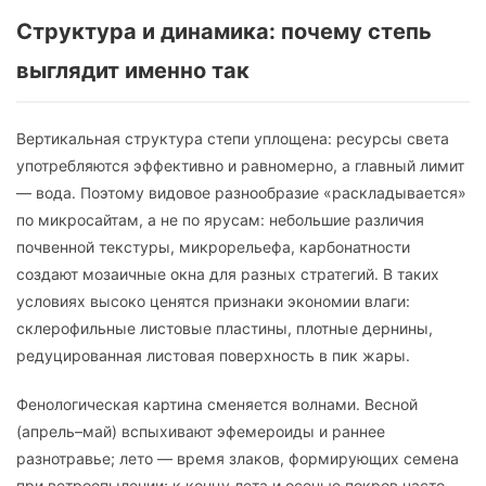
Структура и динамика: почему степь
выглядит именно так
Вертикальная структура степи уплощена: ресурсы света
употребляются эффективно и равномерно, а главный лимит
— вода. Поэтому видовое разнообразие «раскладывается»
по микросайтам, а не по ярусам: небольшие различия
почвенной текстуры, микрорельефа, карбонатности
создают мозаичные окна для разных стратегий. В таких
условиях высоко ценятся признаки экономии влаги:
склерофильные листовые пластины, плотные дернины,
редуцированная листовая поверхность в пик жары.
Фенологическая картина сменяется волнами. Весной
(апрель–май) вспыхивают эфемероиды и раннее
разнотравье; лето — время злаков, формирующих семена
при ветроопылении; к концу лета и осенью покров часто