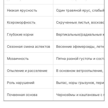
Низкая ярусность
Один травяной ярус, слабый 
Ксероморфность
Скрученные листья, восковой 
Глубокие корни
Вертикальные/радиальные кор
Сезонная смена аспектов
Весенние эфемероиды, летнее 
Мозаичность
Пятна разной густоты и состав
Опыление и расселение
В основном ветроопыление, се
Роль нарушений
Выпас, норы грызунов, перио
Почвенная основа
Чернозёмы и каштановые с м