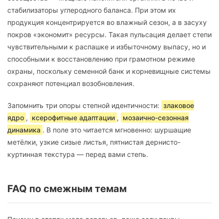
стабилизаторы углеродного баланса. При этом их
продукция концентрируется во влажный сезон, а в засуху
покров «экономит» ресурсы. Такая пульсация делает степи
чувствительными к распашке и избыточному выпасу, но и
способными к восстановлению при грамотном режиме
охраны, поскольку семенной банк и корневищные системы
сохраняют потенциал возобновления.
Запомнить три опоры степной идентичности:
злаковое
ядро
,
ксерофитные адаптации
,
мозаично-сезонная
динамика
. В поле это читается мгновенно: шуршащие
метёлки, узкие сизые листья, пятнистая дернисто-
куртинная текстура — перед вами степь.
FAQ по смежным темам