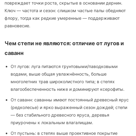
повреждает точки роста, скрытые в основании дернин.
Ключ — частота и сезон: слишком частые палы обедняют
флору, тогда как редкие умеренные — поддерживают
равновесие.
Чем степи не являются: отличие от лугов и
саванн
От лугов: луга питаются грунтовыми/паводковыми
водами, выше общая увлажнённость, больше
многолетних трав широколистного типа; в степях
влагообеспеченность ниже и доминируют ксерофиты.
От саванн: саванны имеют постоянный древесный ярус
(редколесье) и ярко выраженный сезон дождей; степи
— без стабильного древесного яруса, деревья
приурочены к локальным влагалищам.
От пустынь: в степях выше проективное покрытие