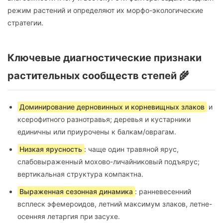
режим растений и определяют их морфо-экологические
стратегии.
Ключевые диагностические признаки
растительных сообществ степей 🌾
Доминирование дерновинных и корневищных злаков
и
ксерофитного разнотравья; деревья и кустарники
единичны или приурочены к балкам/оврагам.
Низкая ярусность
: чаще один травяной ярус,
слабовыраженный мохово-личайниковый подъярус;
вертикальная структура компактна.
Выраженная сезонная динамика
: ранневесенний
всплеск эфемероидов, летний максимум злаков, летне-
осенняя летаргия при засухе.