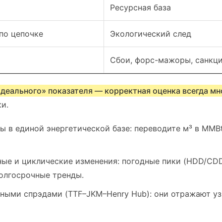
Ресурсная база
по цепочке
Экологический след
Сбои, форс-мажоры, санкц
идеального» показателя — корректная оценка всегда м
и.
ы в единой энергетической базе: переводите м³ в MMB
ные и циклические изменения: погодные пики (HDD/CDD
долгосрочные тренды.
ьными спрэдами (TTF–JKM–Henry Hub): они отражают уз