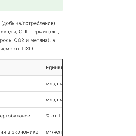
 (добыча/потребление),
роводы, СПГ-терминалы,
росы CO2 и метана), а
няемость ПХГ).
Единицы/параметры
млрд м³; ЭДж; bcm-e
млрд м³; ЭДж
нергобалансе
% от TPES
ия в экономике
м³/чел.; кВт·ч/чел.