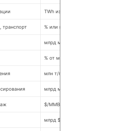
рации
TWh из газа; % генерации
, транспорт
% или млрд м³ по отраслям
и
млрд м³; доля импорта/экспорта
% от международной торговли газо
ения
млн т/год; коэффициент загрузки
нсирования
млрд м³; % заполненности
раж
$/MMBtu: Henry Hub, TTF, JKM
млрд $; количество буровых