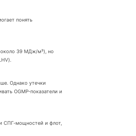
могает понять
 около 39 МДж/м³), но
LHV).
ьше. Однако утечки
ивать OGMP-показатели и
ои СПГ-мощностей и флот,