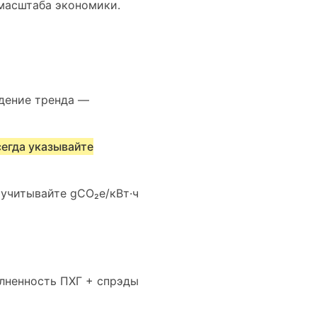
 масштаба экономики.
адение тренда —
сегда указывайте
учитывайте gCO₂e/кВт·ч
лненность ПХГ + спрэды