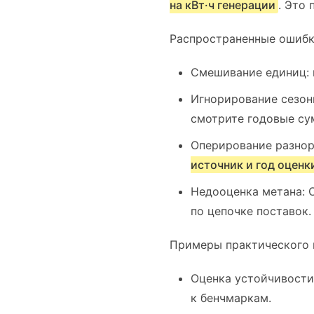
на кВт·ч генерации
. Это
Распространенные ошибки
Смешивание единиц: 
Игнорирование сезон
смотрите годовые су
Оперирование разнор
источник и год оценк
Недооценка метана: 
по цепочке поставок.
Примеры практического 
Оценка устойчивости
к бенчмаркам.