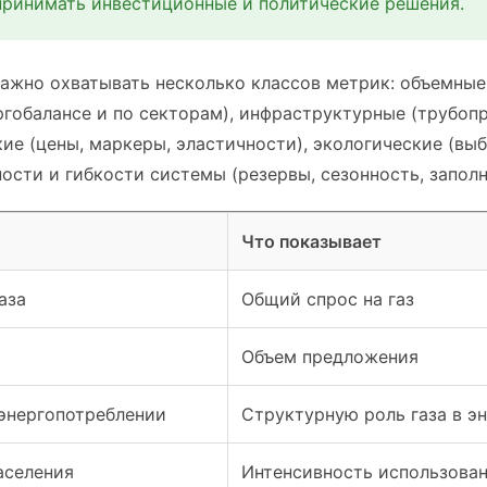
принимать инвестиционные и политические решения.
ажно охватывать несколько классов метрик: объемные
ргобалансе и по секторам), инфраструктурные (трубоп
ие (цены, маркеры, эластичности), экологические (выб
ости и гибкости системы (резервы, сезонность, запол
Что показывает
аза
Общий спрос на газ
Объем предложения
 энергопотреблении
Структурную роль газа в э
аселения
Интенсивность использован