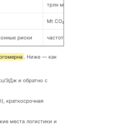
трлн м³; годы обеспеченности (R/P)
Mt CO₂; kt CH₄; gCO₂e/кВт·ч
ионные риски
частота/длительность, индексы рис
ногомерна
. Ниже — как
tu/ЭДж и обратно с
), краткосрочная
кие места логистики и