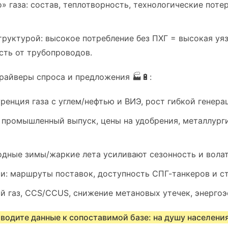
» газа: состав, теплотворность, технологические поте
труктурой: высокое потребление без ПХГ = высокая уя
сть от трубопроводов.
райверы спроса и предложения 🏭🔋:
ренция газа с углем/нефтью и ВИЭ, рост гибкой генера
 промышленный выпуск, цены на удобрения, металлур
одные зимы/жаркие лета усиливают сезонность и вола
ии: маршруты поставок, доступность СПГ-танкеров и с
ый газ, CCS/CCUS, снижение метановых утечек, энерго
водите данные к сопоставимой базе: на душу населения,