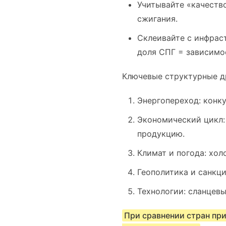
Учитывайте «качество
сжигания.
Склеивайте с инфрас
доля СПГ = зависимо
Ключевые структурные д
Энергопереход: конку
Экономический цикл:
продукцию.
Климат и погода: хол
Геополитика и санкц
Технологии: сланцев
При сравнении стран при