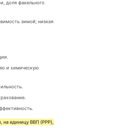
ри, доля факельного
звимость зимой; низкая
ции.
гию и химическую
тильность.
трахование.
эффективность.
 на единицу ВВП (PPP),