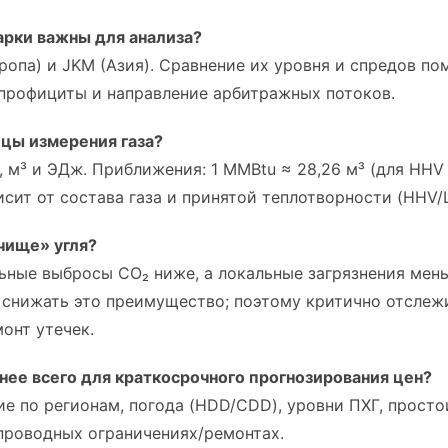
арки важны для анализа?
ропа) и JKM (Азия). Сравнение их уровня и спредов по
профициты и направление арбитражных потоков.
ицы измерения газа?
 м³ и ЭДж. Приближения: 1 MMBtu ≈ 28,26 м³ (для HHV
сит от состава газа и принятой теплотворности (HHV/
 чище» угля?
ьные выбросы CO₂ ниже, а локальные загрязнения мен
 снижать это преимущество; поэтому критично отслеж
онт утечек.
нее всего для краткосрочного прогнозирования цен?
е по регионам, погода (HDD/CDD), уровни ПХГ, прост
проводных ограничениях/ремонтах.