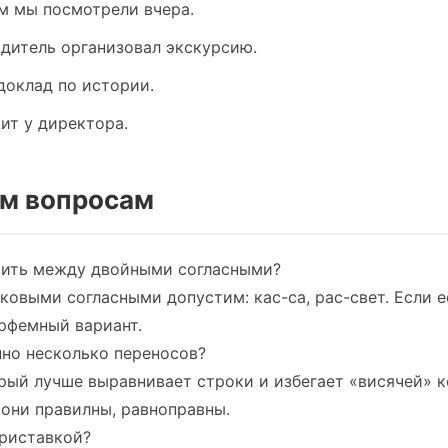
м мы посмотрели вчера.
дитель организовал экскурсию.
доклад по истории.
ит у директора.
м вопросам
сить между двойными согласными?
ковыми согласными допустим: кас-са, рас-свет. Если 
рфемный вариант.
пно несколько переносов?
рый лучше выравнивает строки и избегает «висячей» 
 они правилны, равноправны.
приставкой?