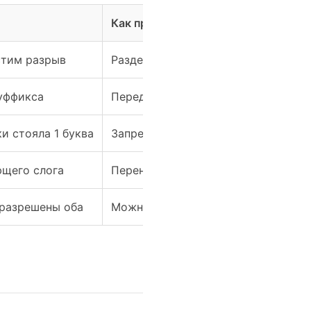
Как применено
стим разрыв
Разделяем «сс»
суффикса
Перед суффиксом -ный
и стояла 1 буква
Запрещены варианты с одной букво
ющего слога
Перенос перед «н» корректен
 разрешены оба
Можно выбирать по макету