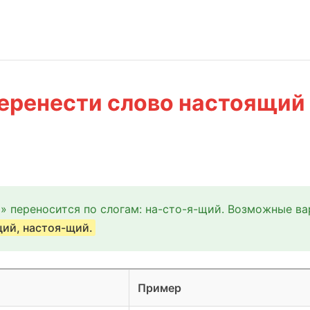
еренести слово настоящий
» переносится по слогам: на-сто-я-щий. Возможные ва
ий, настоя-щий.
Пример