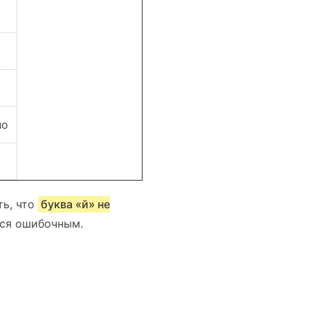
но
ть, что
буква «й» не
тся ошибочным.