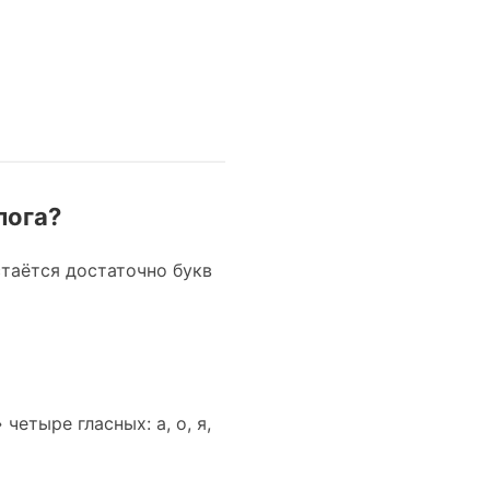
лога?
стаётся достаточно букв
четыре гласных: а, о, я,