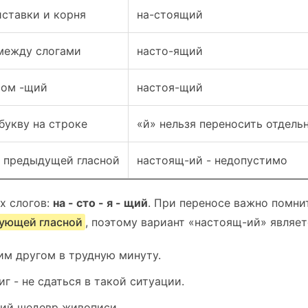
иставки и корня
на-стоящий
между слогами
насто-ящий
сом -щий
настоя-щий
букву на строке
«й» нельзя переносить отдель
т предыдущей гласной
настоящ-ий - недопустимо
х слогов:
на - сто - я - щий
. При переносе важно помни
вующей гласной
, поэтому вариант «настоящ-ий» являе
им другом в трудную минуту.
г - не сдаться в такой ситуации.
ий шедевр живописи.