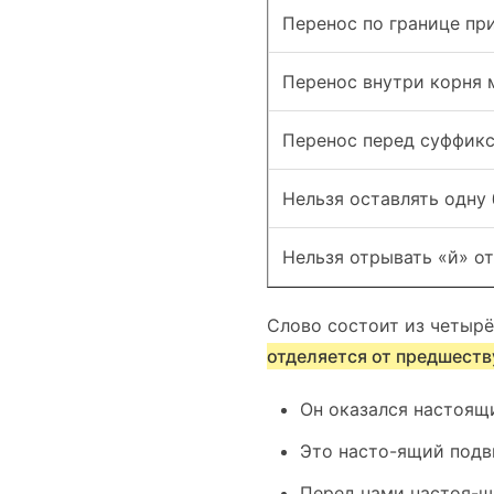
Перенос по границе пр
Перенос внутри корня 
Перенос перед суффик
Нельзя оставлять одну 
Нельзя отрывать «й» о
Слово состоит из четырё
отделяется от предшест
Он оказался настоящ
Это насто-ящий подви
Перед нами настоя-щ