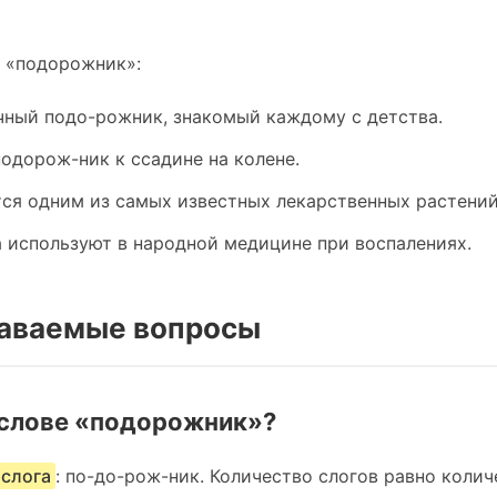
 «подорожник»:
чный подо-рожник, знакомый каждому с детства.
одорож-ник к ссадине на колене.
ся одним из самых известных лекарственных растений
 используют в народной медицине при воспалениях.
даваемые вопросы
 слове «подорожник»?
 слога
: по-до-рож-ник. Количество слогов равно количе