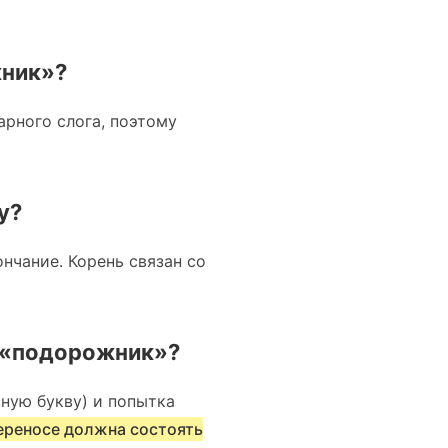
жник»?
арного слога, поэтому
у?
ончание. Корень связан со
а «подорожник»?
ную букву) и попытка
ереносе должна состоять