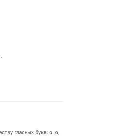
.
ству гласных букв: о, о,