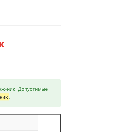
к
ож-ник. Допустимые
ник
.