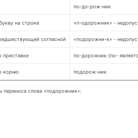
по-до-рож-ник
букву на строке
«п-одорожник» - недопу
предшествующей согласной
«подорожни-к» - недопу
о приставке
по-дорожник (по- являет
о корню
подорож-ник
ы переноса слова «подорожник»: