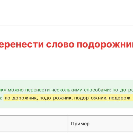
еренести слово подорожни
к» можно перенести несколькими способами: по-до-р
а:
по-дорожник, подо-рожник, подор-ожник, подорож-
Пример