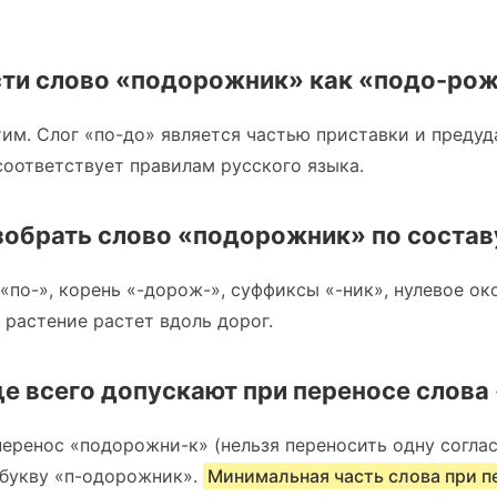
ти слово «подорожник» как «подо-ро
тим. Слог «по-до» является частью приставки и предуд
оответствует правилам русского языка.
зобрать слово «подорожник» по состав
«по-», корень «-дорож-», суффиксы «-ник», нулевое ок
 растение растет вдоль дорог.
е всего допускают при переносе слов
еренос «подорожни-к» (нельзя переносить одну соглас
 букву «п-одорожник».
Минимальная часть слова при п