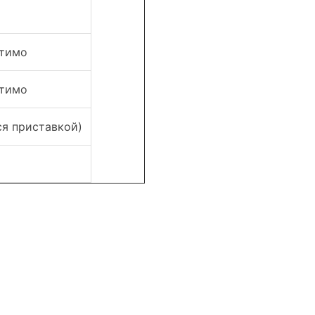
стимо
стимо
ся приставкой)