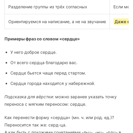
Разделение группы из трёх согласных
Если меж
Ориентируемся на написание, а не на звучание
Даже есл
Примеры фраз со словом «сердце»
У него доброе сердце.
От всего сердца благодарю вас.
Сердце бьется чаще перед стартом.
Сердце города находится у набережной.
Подсказка для вёрстки
: можно заранее указать точку
переноса с мягким переносом: серд­це.
Как перенести форму «сердца» (мн. ч. или род. ед.)?
Переносится так же: серд-ца.
А как быть с похожими сочетаниями -льц-, -нц-, -рдц- в