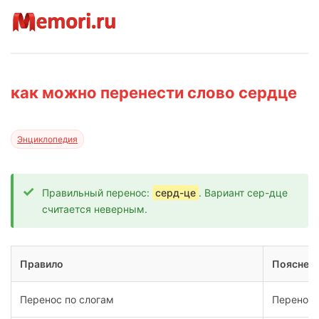
как можно перенести слово сердце
Энциклопедия
Правильный перенос:
серд-це
. Вариант сер-дце
считается неверным.
Правило
Пояснен
Перенос по слогам
Переноси