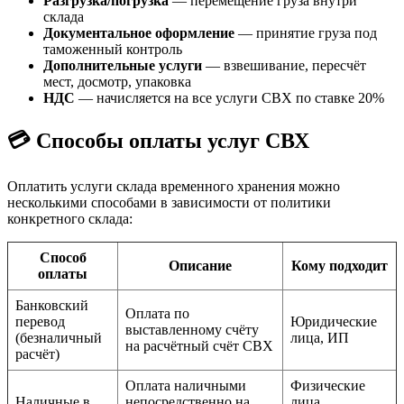
Разгрузка/погрузка
— перемещение груза внутри
склада
Документальное оформление
— принятие груза под
таможенный контроль
Дополнительные услуги
— взвешивание, пересчёт
мест, досмотр, упаковка
НДС
— начисляется на все услуги СВХ по ставке 20%
💳 Способы оплаты услуг СВХ
Оплатить услуги склада временного хранения можно
несколькими способами в зависимости от политики
конкретного склада:
Способ
Описание
Кому подходит
оплаты
Банковский
Оплата по
перевод
Юридические
выставленному счёту
(безналичный
лица, ИП
на расчётный счёт СВХ
расчёт)
Оплата наличными
Физические
Наличные в
непосредственно на
лица,