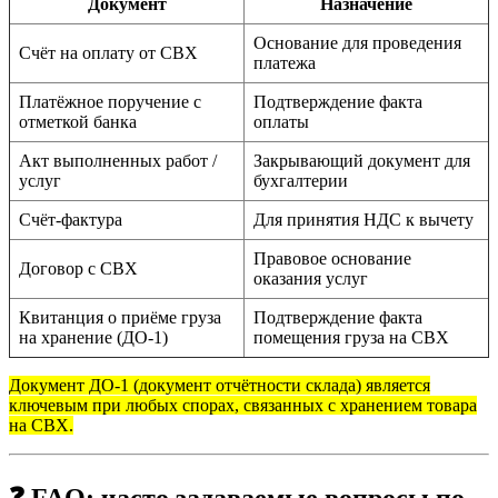
Документ
Назначение
Основание для проведения
Счёт на оплату от СВХ
платежа
Платёжное поручение с
Подтверждение факта
отметкой банка
оплаты
Акт выполненных работ /
Закрывающий документ для
услуг
бухгалтерии
Счёт-фактура
Для принятия НДС к вычету
Правовое основание
Договор с СВХ
оказания услуг
Квитанция о приёме груза
Подтверждение факта
на хранение (ДО-1)
помещения груза на СВХ
Документ ДО-1 (документ отчётности склада) является
ключевым при любых спорах, связанных с хранением товара
на СВХ.
❓ FAQ: часто задаваемые вопросы по