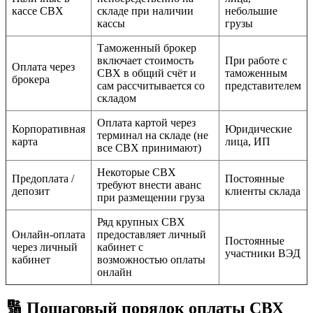
кассе СВХ
складе при наличии
небольшие
кассы
грузы
Таможенный брокер
включает стоимость
При работе с
Оплата через
СВХ в общий счёт и
таможенным
брокера
сам рассчитывается со
представителем
складом
Оплата картой через
Корпоративная
Юридические
терминал на складе (не
карта
лица, ИП
все СВХ принимают)
Некоторые СВХ
Предоплата /
Постоянные
требуют внести аванс
депозит
клиенты склада
при размещении груза
Ряд крупных СВХ
Онлайн-оплата
предоставляет личный
Постоянные
через личный
кабинет с
участники ВЭД
кабинет
возможностью оплаты
онлайн
🔢 Пошаговый порядок оплаты СВХ