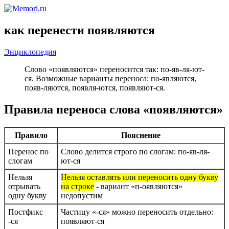
как перенести появляются
Энциклопедия
Слово «появляются» переносится так: по-яв-ля-ют-
ся. Возможные варианты переноса: по-являются,
появ-ляются, появля-ются, появляют-ся.
Правила переноса слова «появляются»
Правило
Пояснение
Перенос по
Слово делится строго по слогам: по-яв-ля-
слогам
ют-ся
Нельзя
Нельзя оставлять или переносить одну букву
отрывать
на строке
- вариант «п-оявляются»
одну букву
недопустим
Постфикс
Частицу «-ся» можно переносить отдельно:
-ся
появляют-ся