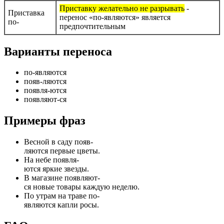
Приставку желательно не разрывать
-
Приставка
перенос «по-являются» является
по-
предпочтительным
Варианты переноса
по-являются
появ-ляются
появля-ются
появляют-ся
Примеры фраз
Весной в саду появ-
ляются первые цветы.
На небе появля-
ются яркие звезды.
В магазине появляют-
ся новые товары каждую неделю.
По утрам на траве по-
являются капли росы.