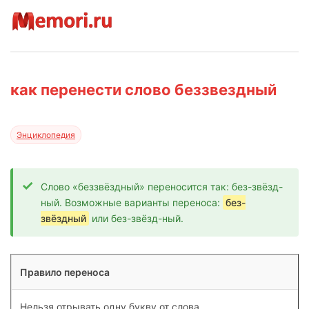
как перенести слово беззвездный
Энциклопедия
Слово «беззвёздный» переносится так: без-звёзд-
ный. Возможные варианты переноса:
без-
звёздный
или без-звёзд-ный.
Правило переноса
Нельзя отрывать одну букву от слова