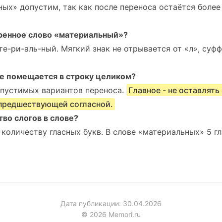
ных» допустим, так как после переноса остаётся более
ренное слово «материальный»?
те-ри-аль-ный. Мягкий знак не отрывается от «л», суф
не помещается в строку целиком?
опустимых вариантов переноса.
Главное - не оставлять 
 предшествующей согласной.
во слогов в слове?
оличеству гласных букв. В слове «материальных» 5 гласн
Дата публикации: 30.04.2026
© 2026 Memori.ru