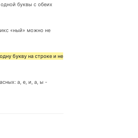
 одной буквы с обеих
фикс «ный» можно не
одну букву на строке и не
ых: а, е, и, а, ы -