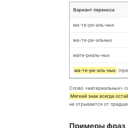
Вариант переноса
ма-те-ри-аль-ных
ма-те-ри-альных
мате-риаль-ных
ма-те-ри-аль-ных
(пре
Слово «материальных» со
Мягкий знак всегда оста
не отрывается от предше
Примеры фраз