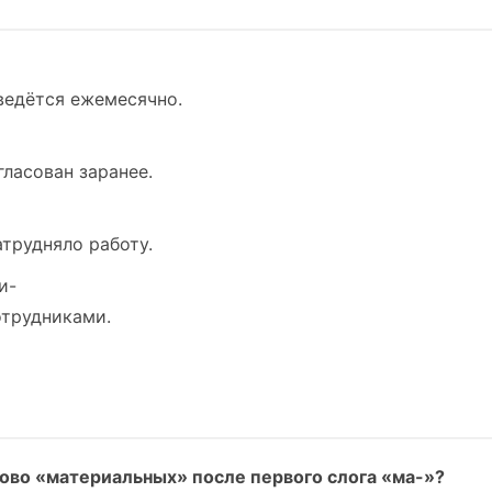
ведётся ежемесячно.
гласован заранее.
трудняло работу.
и-
отрудниками.
ово «материальных» после первого слога «ма-»?