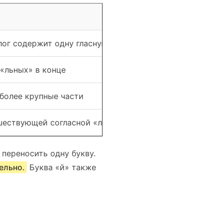
лог содержит одну гласную
«льных» в конце
более крупные части
шествующей согласной «л»
 переносить одну букву.
ельно.
Буква «й» также