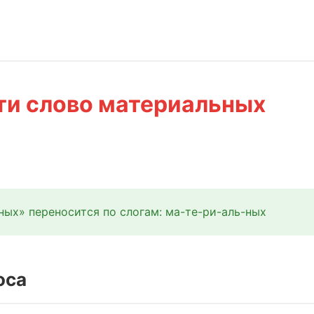
ти слово материальных
ых» переносится по слогам: ма-те-ри-аль-ных
оса