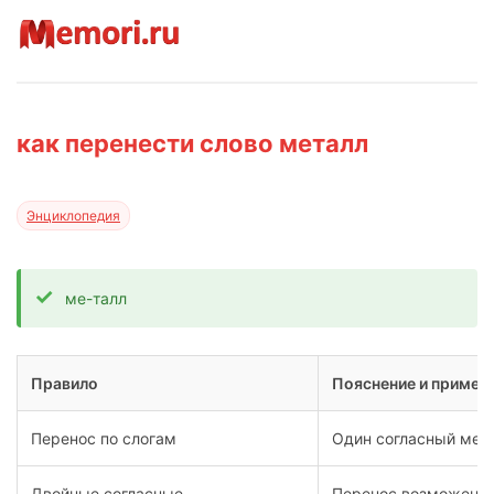
как перенести слово металл
Энциклопедия
ме-талл
Правило
Пояснение и примен
Перенос по слогам
Один согласный межд
Двойные согласные
Перенос возможен м