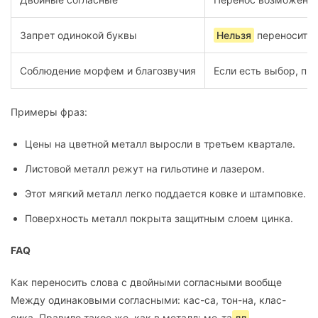
Запрет одинокой буквы
Нельзя
переносить т
Соблюдение морфем и благозвучия
Если есть выбор, пр
Примеры фраз:
Цены на цветной металл выросли в третьем квартале.
Листовой металл режут на гильотине и лазером.
Этот мягкий металл легко поддается ковке и штамповке.
Поверхность металл покрыта защитным слоем цинка.
FAQ
Как переносить слова с двойными согласными вообще
Между одинаковыми согласными: кас-са, тон-на, клас-
сика. Правило такое же, как в металл: ме-та
лл
.