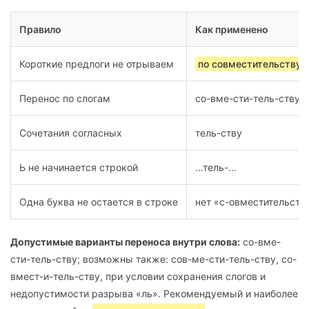
Правило
Как применено
Короткие предлоги не отрываем
по совместительству
Перенос по слогам
со-вме-сти-тель-ству
Сочетания согласных
тель-ству
Ь не начинается строкой
…тель-…
Одна буква не остается в строке
нет «с-овместительств
Допустимые варианты переноса внутри слова:
со-вме-
сти-тель-ству; возможны также: сов-ме-сти-тель-ству, со-
вмест-и-тель-ству, при условии сохранения слогов и
недопустимости разрыва «ль». Рекомендуемый и наиболее