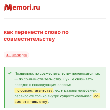
как перенести слово по
совместительству
Энциклопедия
Правильно: по совместительству переносится так
— по со-вме-сти-тель-ству. Лучше связывать
предлог с последующим словом:
по совместительству
; если разрыв неизбежен,
переносите только внутри существительного:
со-
вме-сти-тель-ству
.