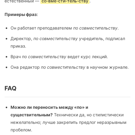
естественный —
со-вме-сти-тель-ству
.
Примеры фраз:
Он работает преподавателем
по совместительству
.
Директор,
по совместительству
учредитель, подписал
приказ.
Врач
по совместительству
ведет курс лекций.
Она редактор
по совместительству
в научном журнале.
FAQ
Можно ли переносить между «по» и
существительным?
Технически да, но стилистически
нежелательно; лучше закрепить предлог неразрывным
пробелом.