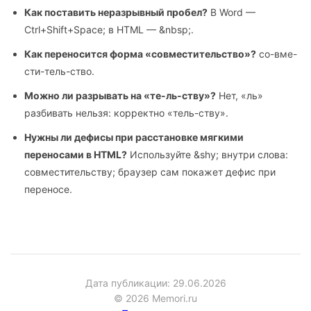
Как поставить неразрывный пробел?
В Word —
Ctrl+Shift+Space; в HTML — &nbsp;.
Как переносится форма «совместительство»?
со-вме-
сти-тель-ство.
Можно ли разрывать на «те-ль-ству»?
Нет, «ль»
разбивать нельзя: корректно «тель-ству».
Нужны ли дефисы при расстановке мягкими
переносами в HTML?
Используйте &shy; внутри слова:
со­вме­сти­тель­ству; браузер сам покажет дефис при
переносе.
Дата публикации: 29.06.2026
© 2026 Memori.ru