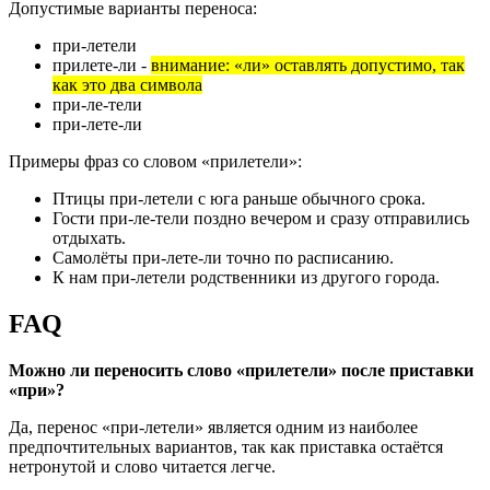
Допустимые варианты переноса:
при-летели
прилете-ли -
внимание: «ли» оставлять допустимо, так
как это два символа
при-ле-тели
при-лете-ли
Примеры фраз со словом «прилетели»:
Птицы при-летели с юга раньше обычного срока.
Гости при-ле-тели поздно вечером и сразу отправились
отдыхать.
Самолёты при-лете-ли точно по расписанию.
К нам при-летели родственники из другого города.
FAQ
Можно ли переносить слово «прилетели» после приставки
«при»?
Да, перенос «при-летели» является одним из наиболее
предпочтительных вариантов, так как приставка остаётся
нетронутой и слово читается легче.