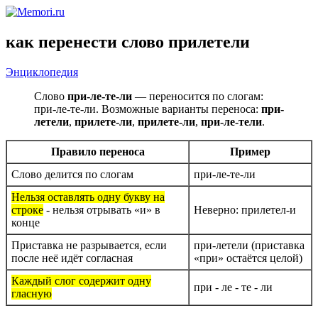
как перенести слово прилетели
Энциклопедия
Слово
при-ле-те-ли
— переносится по слогам:
при-ле-те-ли. Возможные варианты переноса:
при-
летели
,
прилете-ли
,
прилете-ли
,
при-ле-тели
.
Правило переноса
Пример
Слово делится по слогам
при-ле-те-ли
Нельзя оставлять одну букву на
строке
- нельзя отрывать «и» в
Неверно: прилетел-и
конце
Приставка не разрывается, если
при-летели (приставка
после неё идёт согласная
«при» остаётся целой)
Каждый слог содержит одну
при - ле - те - ли
гласную