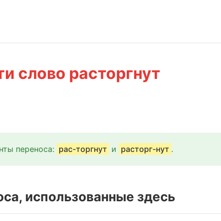
ти слово расторгнут
нты переноса:
рас-торгнут
и
расторг-нут
.
оса, использованные здесь