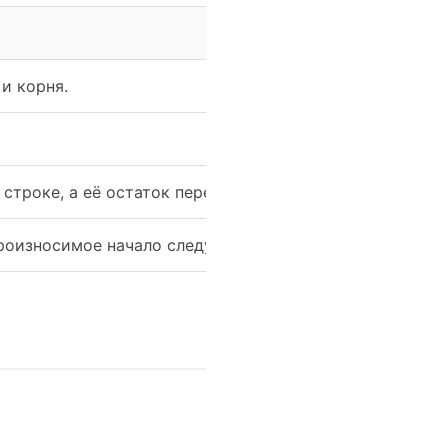
Как примен
и корня.
рас-торгнут
расторг-нут
строке, а её остаток переносить.
Нельзя: ра
роизносимое начало следующей строки.
Нельзя: рас