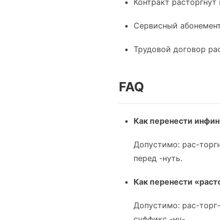
Контракт расторгнут
Сервисный абонемент
Трудовой договор ра
FAQ
Как перенести инфин
Допустимо: рас-торгн
перед -нуть.
Как перенести «раст
Допустимо: рас-торг
суффикс -ну-.