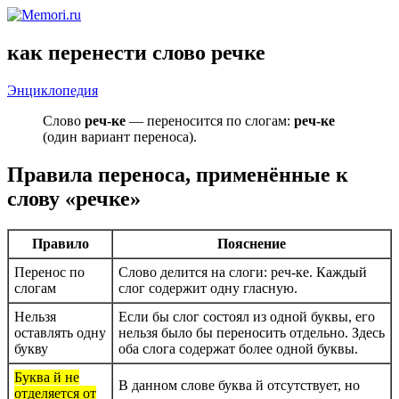
как перенести слово речке
Энциклопедия
Слово
реч-ке
— переносится по слогам:
реч-ке
(один вариант переноса).
Правила переноса, применённые к
слову «речке»
Правило
Пояснение
Перенос по
Слово делится на слоги: реч-ке. Каждый
слогам
слог содержит одну гласную.
Нельзя
Если бы слог состоял из одной буквы, его
оставлять одну
нельзя было бы переносить отдельно. Здесь
букву
оба слога содержат более одной буквы.
Буква й не
В данном слове буква й отсутствует, но
отделяется от