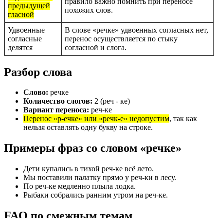
правило важно помнить при переносе
предыдущей
похожих слов.
гласной
Удвоенные
В слове «речке» удвоенных согласных нет,
согласные
перенос осуществляется по стыку
делятся
согласной и слога.
Разбор слова
Слово:
речке
Количество слогов:
2 (реч - ке)
Вариант переноса:
реч-ке
Перенос «р-ечке» или «речк-е» недопустим
, так как
нельзя оставлять одну букву на строке.
Примеры фраз со словом «речке»
Дети купались в тихой реч-ке всё лето.
Мы поставили палатку прямо у реч-ки в лесу.
По реч-ке медленно плыла лодка.
Рыбаки собрались ранним утром на реч-ке.
FAQ по смежным темам