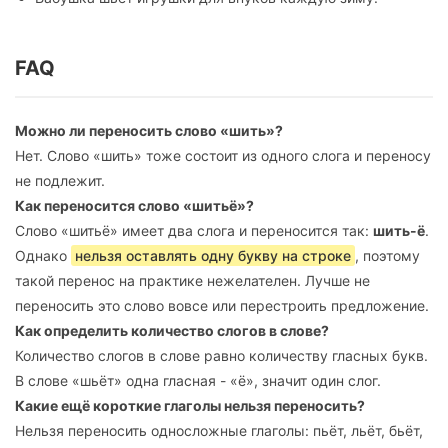
FAQ
Можно ли переносить слово «шить»?
Нет. Слово «шить» тоже состоит из одного слога и переносу
не подлежит.
Как переносится слово «шитьё»?
Слово «шитьё» имеет два слога и переносится так:
шить-ё
.
Однако
нельзя оставлять одну букву на строке
, поэтому
такой перенос на практике нежелателен. Лучше не
переносить это слово вовсе или перестроить предложение.
Как определить количество слогов в слове?
Количество слогов в слове равно количеству гласных букв.
В слове «шьёт» одна гласная - «ё», значит один слог.
Какие ещё короткие глаголы нельзя переносить?
Нельзя переносить односложные глаголы: пьёт, льёт, бьёт,