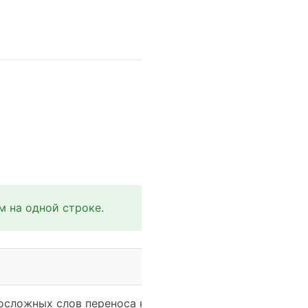
м на одной строке.
Применение к слову ш
носложных слов переноса нет
Шторм имеет один слог