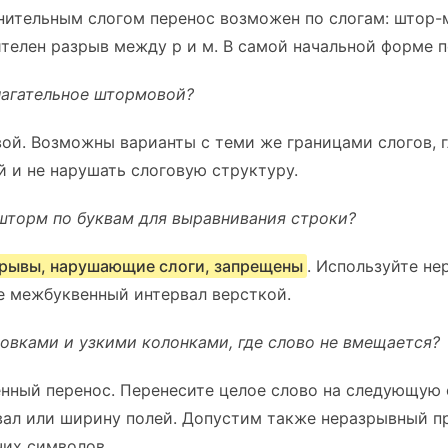
лнительным слогом перенос возможен по слогам: штор-
телен разрыв между р и м. В самой начальной форме п
лагательное штормовой?
ой. Возможны варианты с теми же границами слогов, г
 и не нарушать слоговую структуру.
шторм по буквам для выравнивания строки?
зрывы, нарушающие слоги, запрещены
. Используйте н
е межбуквенный интервал версткой.
ловками и узкими колонками, где слово не вмещается?
нный перенос. Перенесите целое слово на следующую с
ал или ширину полей. Допустим также неразрывный пр
чих символов.