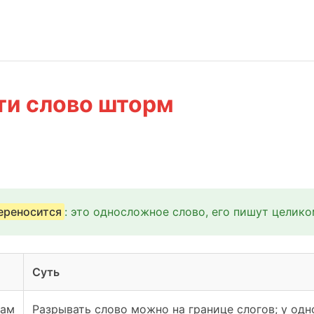
ти слово шторм
переносится
: это односложное слово, его пишут целико
Суть
гам
Разрывать слово можно на границе слогов; у од