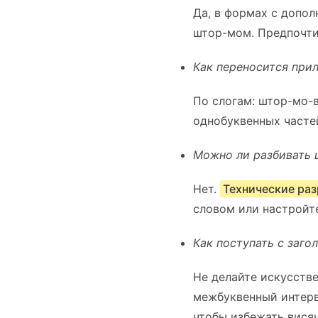
Да, в формах с допо
штор-мом. Предпочти
Как переносится при
По слогам: штор-мо-в
однобуквенных частей
Можно ли разбивать 
Нет.
Технические ра
словом или настройт
Как поступать с заго
Не делайте искусстве
межбуквенный интерв
чтобы избежать вися