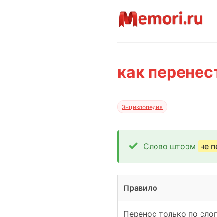
как перенес
Энциклопедия
Слово шторм
не 
Правило
Перенос только по сло