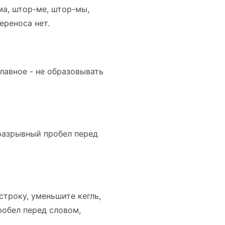
ма, штор-ме, штор-мы,
ереноса нет.
лавное - не образовывать
еразрывный пробел перед
троку, уменьшите кегль,
обел перед словом,