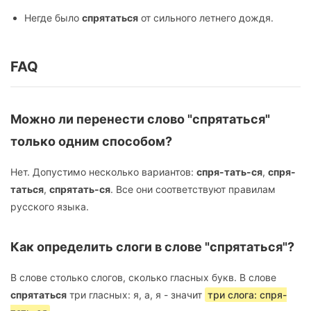
Негде было
спрятаться
от сильного летнего дождя.
FAQ
Можно ли перенести слово "спрятаться"
только одним способом?
Нет. Допустимо несколько вариантов:
спря-тать-ся
,
спря-
таться
,
спрятать-ся
. Все они соответствуют правилам
русского языка.
Как определить слоги в слове "спрятаться"?
В слове столько слогов, сколько гласных букв. В слове
спрятаться
три гласных: я, а, я - значит
три слога: спря-