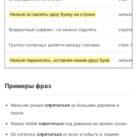
Нельзя оставлять одну букву на строке
нельзя: 
Возвратный суффикс -ся можно отделять
спрятать
Группа согласных делится между слогами
спря-тат
Нельзя переносить, оставляя менее двух букв
нельзя: 
Примеры фраз
Мальчик решил
спрятаться
за большим деревом в
парке.
Кошка любит
спрятаться
под диваном во время грозы.
Ей хотелось
спрятаться
от всех и побыть в тишине.