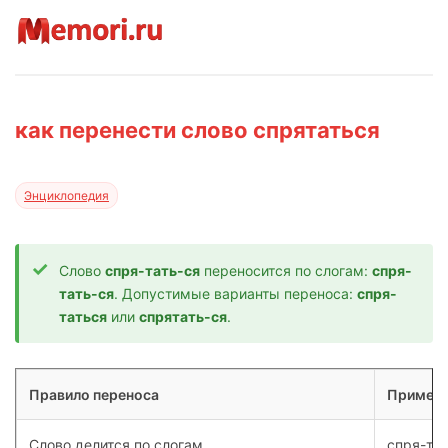
как перенести слово спрятаться
Энциклопедия
Слово
спря-тать-ся
переносится по слогам:
спря-
тать-ся
. Допустимые варианты переноса:
спря-
таться
или
спрятать-ся
.
Правило переноса
Пример
Слово делится по слогам
спря-тат