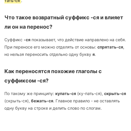
тать-ся
.
Что такое возвратный суффикс -ся и влияет
ли он на перенос?
Суффикс
-ся
показывает, что действие направлено на себя.
При переносе его можно отделять от основы:
спрятать-ся
,
но нельзя переносить отдельно одну букву
я
.
Как переносятся похожие глаголы с
суффиксом -ся?
По такому же принципу:
купать-ся
(ку-пать-ся),
скрыть-ся
(скрыть-ся),
бежать-ся
. Главное правило - не оставлять
одну букву на строке и делить слово по слогам.