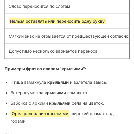
Слово переносится по слогам
Нельзя оставлять или переносить одну букву
Мягкий знак не отрывается от предшествующей согласной
Допустимо несколько вариантов переноса
Примеры фраз со словом "крыльями":
Птица взмахнула
крыльями
и взлетела ввысь.
Ветер шумел за
крыльями
самолета.
Бабочка с яркими
крыльями
села на цветок.
Орел расправил крыльями
широкий размах над
горами.