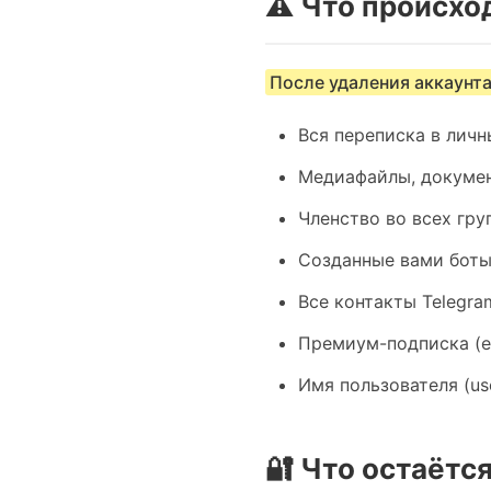
⚠️ Что происхо
После удаления аккаунта
Вся переписка в личн
Медиафайлы, докуме
Членство во всех гру
Созданные вами боты
Все контакты Telegra
Премиум-подписка (е
Имя пользователя (u
🔐 Что остаётс