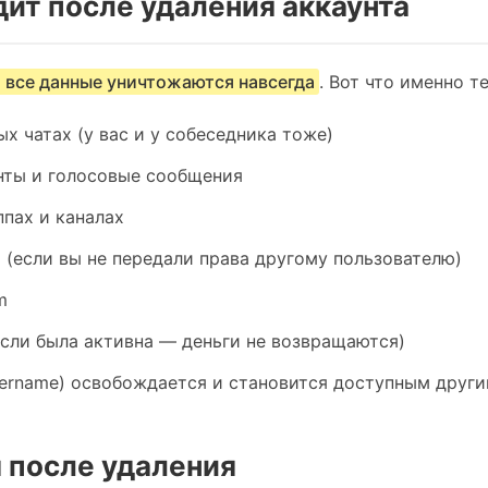
дит после удаления аккаунта
 все данные уничтожаются навсегда
. Вот что именно т
ых чатах (у вас и у собеседника тоже)
нты и голосовые сообщения
ппах и каналах
 (если вы не передали права другому пользователю)
m
сли была активна — деньги не возвращаются)
sername) освобождается и становится доступным друг
я после удаления