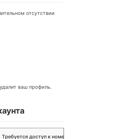
лительном отсутствии
 удалит ваш профиль.
каунта
Требуется доступ к номеру
Безвозвратность