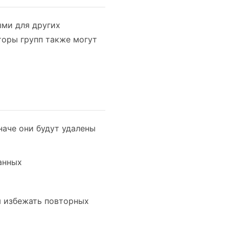
ыми для других
торы групп также могут
аче они будут удалены
анных
ы избежать повторных