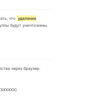
ать, что
удаление
уппы будут уничтожены.
ства через браузер.
XXXXXXX)