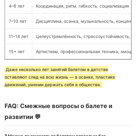
4–6 лет
Координация, ритм, гибкость, социализация
7–10 лет
Дисциплина, осанка, музыкальность, концент
11–14 лет
Целеустремлённость, стрессоустойчивость, р
15+ лет
Артистизм, профессиональная техника, эмоци
Даже несколько лет занятий балетом в детстве
оставляют след на всю жизнь — в осанке, пластике
движений, умении держать себя в обществе.
FAQ: Смежные вопросы о балете и
развитии 💬
❓ Можно ли заниматься балетом взрослым без