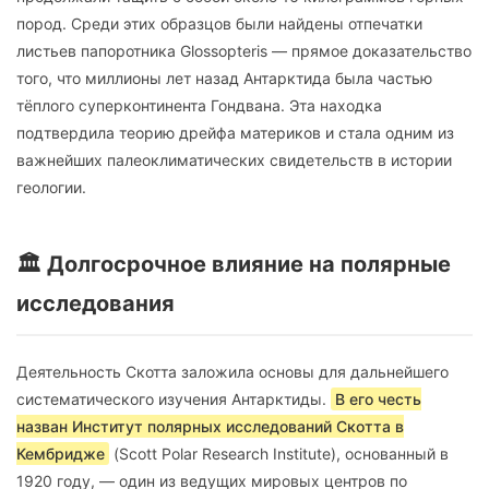
пород. Среди этих образцов были найдены отпечатки
листьев папоротника Glossopteris — прямое доказательство
того, что миллионы лет назад Антарктида была частью
тёплого суперконтинента Гондвана. Эта находка
подтвердила теорию дрейфа материков и стала одним из
важнейших палеоклиматических свидетельств в истории
геологии.
🏛️ Долгосрочное влияние на полярные
исследования
Деятельность Скотта заложила основы для дальнейшего
систематического изучения Антарктиды.
В его честь
назван Институт полярных исследований Скотта в
Кембридже
(Scott Polar Research Institute), основанный в
1920 году, — один из ведущих мировых центров по