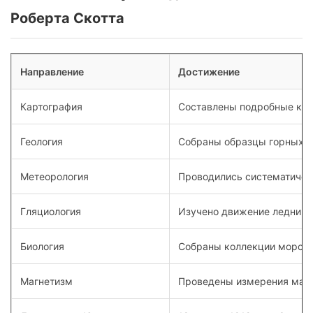
Роберта Скотта
Направление
Достижение
Картография
Составлены подробные кар
Геология
Собраны образцы горных по
Метеорология
Проводились систематичес
Гляциология
Изучено движение ледников
Биология
Собраны коллекции морски
Магнетизм
Проведены измерения магн