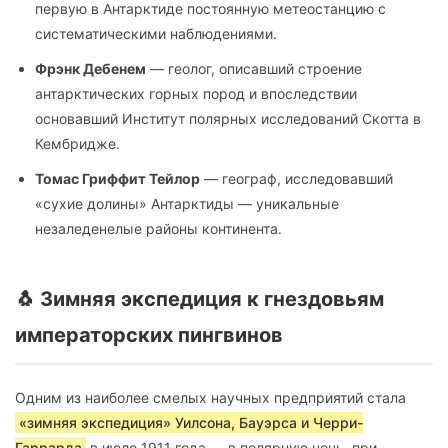
первую в Антарктиде постоянную метеостанцию с
систематическими наблюдениями.
Фрэнк Дебенем
— геолог, описавший строение
антарктических горных пород и впоследствии
основавший Институт полярных исследований Скотта в
Кембридже.
Томас Гриффит Тейлор
— географ, исследовавший
«сухие долины» Антарктиды — уникальные
незаледенелые районы континента.
🐧 Зимняя экспедиция к гнездовьям
императорских пингвинов
Одним из наиболее смелых научных предприятий стала
«зимняя экспедиция» Уилсона, Бауэрса и Черри-
Гаррарда
в июле 1911 года — в полярную ночь, при