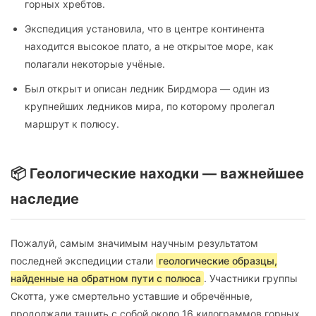
горных хребтов.
Экспедиция установила, что в центре континента
находится высокое плато, а не открытое море, как
полагали некоторые учёные.
Был открыт и описан ледник Бирдмора — один из
крупнейших ледников мира, по которому пролегал
маршрут к полюсу.
📦 Геологические находки — важнейшее
наследие
Пожалуй, самым значимым научным результатом
последней экспедиции стали
геологические образцы,
найденные на обратном пути с полюса
. Участники группы
Скотта, уже смертельно уставшие и обречённые,
продолжали тащить с собой около 16 килограммов горных