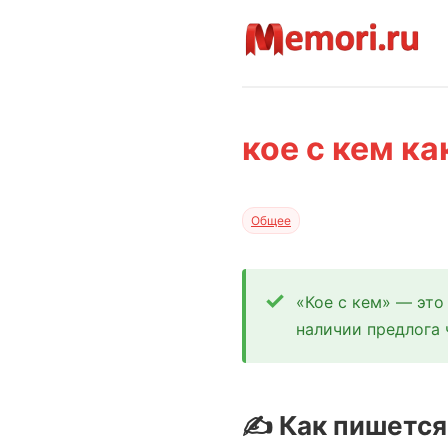
кое с кем к
Общее
«Кое с кем» — это
наличии предлога 
✍️ Как пишется