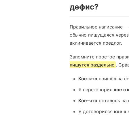
дефис?
Правильное написание 
обычно пишущаяся через
вклинивается предлог.
Запомните простое прав
пишутся раздельно
. Сра
Кое-кто
пришёл на со
Я переговорил
кое с 
Кое-что
осталось на 
Я договорился
кое о 