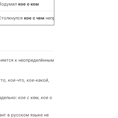
Подумал
кое о ком
Столкнулся
кое с чем
неприятным
няется к неопределённым
то, кое-что, кое-какой,
здельно:
кое с кем, кое о
нт в русском языке не