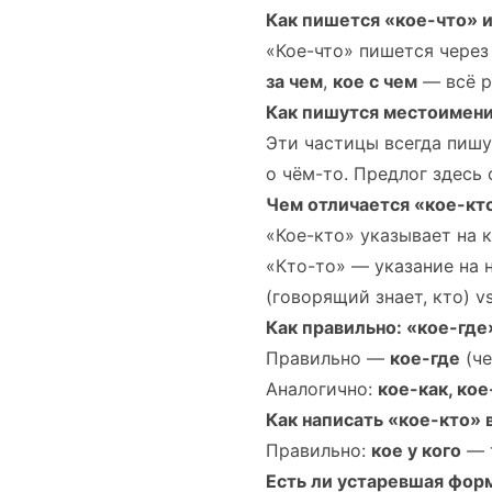
Как пишется «кое-что» и
«Кое-что» пишется через 
за чем
,
кое с чем
— всё р
Как пишутся местоимения
Эти частицы всегда пишу
о чём-то. Предлог здесь 
Чем отличается «кое-кто
«Кое-кто» указывает на 
«Кто-то» — указание на 
(говорящий знает, кто) v
Как правильно: «кое-где
Правильно —
кое-где
(че
Аналогично:
кое-как, кое
Как написать «кое-кто»
Правильно:
кое у кого
— т
Есть ли устаревшая форм