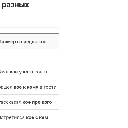
в разных
Пример с предлогом
—
Взял
кое у кого
совет
Зашёл
кое к кому
в гости
Рассказал
кое про кого
Встретился
кое с кем