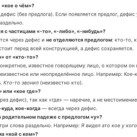
 «кое о чём»?
дефис (без предлога). Если появляется предлог, дефис
аздельно.
 с частицами «-то», «-либо», «-нибудь»?
тся через дефис и
не отделяются предлогом
: кто-то, 
стоит перед всей конструкцией, а дефис сохраняется.
» от «кто-то»?
конкретное, известное говорящему лицо, о котором он
неизвестное или неопределённое лицо. Например:
Кое-
s.
Кто-то звонил
(неизвестно кто).
» или «кое где»?
рез дефис), так как «где» — наречие, а не местоимение
-куда, кое-когда
— всегда через дефис.
 в родительном падеже с предлогом «у»?
ри слова раздельно. Например:
Я видел это кое у кого
а «кой с кем»?