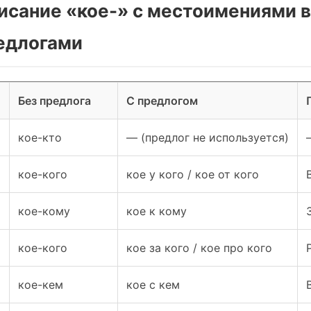
писание «кое-» с местоимениями 
редлогами
Без предлога
С предлогом
кое-кто
— (предлог не используется)
кое-кого
кое у кого / кое от кого
кое-кому
кое к кому
кое-кого
кое за кого / кое про кого
кое-кем
кое с кем