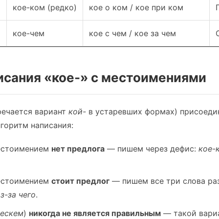
кое-ком (редко)
кое о ком / кое при ком
)
кое-чем
кое с чем / кое за чем
исания «кое-» с местоимениями
речается вариант
кой-
в устаревших формах) присоеди
горитм написания:
естоимением
нет предлога
— пишем через дефис:
кое-к
естоимением
стоит предлог
— пишем все три слова ра
из-за чего
.
оескем
)
никогда не является правильным
— такой вариа