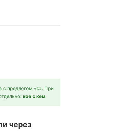
 с предлогом «с». При
отдельно:
кое с кем
.
ли через