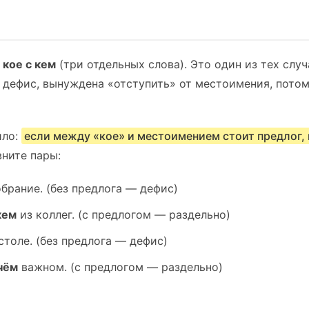
—
кое с кем
(три отдельных слова). Это один из тех случ
 дефис, вынуждена «отступить» от местоимения, пото
ило:
если между «кое» и местоимением стоит предлог, 
вните пары:
брание. (без предлога — дефис)
кем
из коллег. (с предлогом — раздельно)
столе. (без предлога — дефис)
чём
важном. (с предлогом — раздельно)