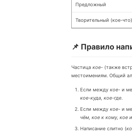
Предложный
Творительный (кое-что
📌 Правило нап
Частица
кое-
(также вст
местоимениям. Общий ал
Если между
кое-
и м
кое-куда, кое-где
.
Если между
кое-
и м
чём, кое к кому, кое 
Написание слитно (
к