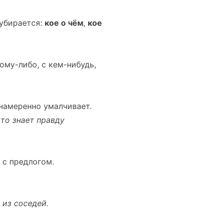
 убирается:
кое о чём
,
кое
кому-либо, с кем-нибудь,
 намеренно умалчивает.
кто знает правду
 с предлогом.
 из соседей.