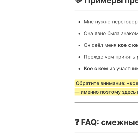
💬 Примеры пре
Мне нужно перегово
Она явно была знако
Он свёл меня
кое с к
Прежде чем принять 
Кое с кем
из участни
Обратите внимание: «кое
— именно поэтому здесь 
❓ FAQ: смежные