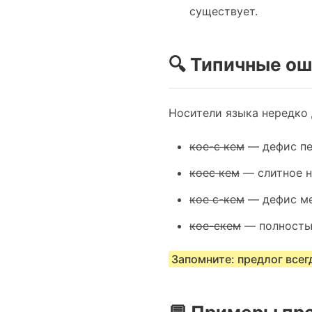
существует.
🔍 Типичные ош
Носители языка нередко
кое-с кем
— дефис пе
коес кем
— слитное н
кое с-кем
— дефис ме
кое-скем
— полностью
Запомните: предлог всег