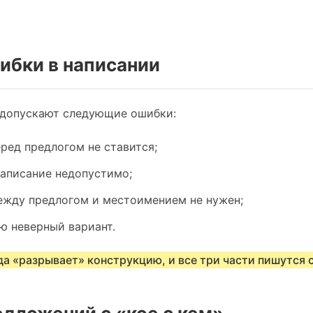
ибки в написании
 допускают следующие ошибки:
ред предлогом не ставится;
аписание недопустимо;
жду предлогом и местоимением не нужен;
 неверный вариант.
да «разрывает» конструкцию, и все три части пишутся 