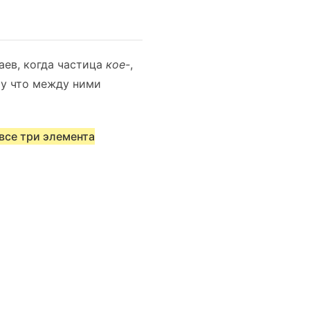
аев, когда частица
кое-
,
му что между ними
все три элемента