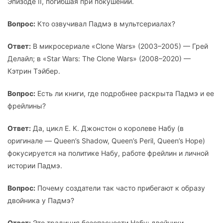
Эпизоде II, погибшая при покушении.
Вопрос:
Кто озвучивал Падмэ в мультсериалах?
Ответ:
В микросериале «Clone Wars» (2003–2005) — Грей
Делайл; в «Star Wars: The Clone Wars» (2008–2020) —
Кэтрин Тэйбер.
Вопрос:
Есть ли книги, где подробнее раскрыта Падмэ и ее
фрейлины?
Ответ:
Да, цикл Е. К. Джонстон о королеве Набу (в
оригинале — Queen’s Shadow, Queen’s Peril, Queen’s Hope)
фокусируется на политике Набу, работе фрейлин и личной
истории Падмэ.
Вопрос:
Почему создатели так часто прибегают к образу
двойника у Падмэ?
Ответ:
Это традиция безопасности Набу: двойники