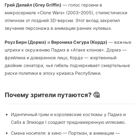
Грей Делайл (Grey Griffin)
— голос героини в
микросериале «Clone Wars» (2003–2005), стилистически
отличном от поздней 3D-версии. Этот вклад закрепил
звучание персонажа в анимации ранних нулевых.
Роуз Бирн (Дормэ)
и
Вероника Сегура (Кордэ)
— важные
штрихи к окружению Падмэ в «Атаке клонов». Дормэ —
фрейлина и доверенное лицо, Кордэ — жертвенный
двойник сенатора, чья гибель подчеркивает смертельные
риски политики в эпоху кризиса Республики.
Почему зрители путаются? 🤔
Идентичный грим и королевские костюмы у Падмэ и
Сабэ в Эпизоде I создают преднамеренную иллюзию.
Смена носителя: в кино — Портман, в анимации —