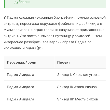
дублерш.
У Падмэ сложная «экранная биография»: помимо основной
актрисы, персонажа окружают фрейлины и двойники, а в
мультсериалах и играх героиню озвучивают приглашенные
актрисы. Это часто вызывает путаницу у зрителей — тем
интереснее разобрать все версии образа Падмэ по
носителям и годам 🎬✨.
Персонаж / роль
Проект
Падмэ Амидала
Эпизод I: Скрытая угроза
Падмэ Амидала
Эпизод II: Атака клонов
Падмэ Амидала
Эпизод III: Месть ситхов