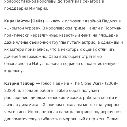
храбрости юной королевы до трагизма сенатора в
преддверии Империи.
Кира Найтли (Сабэ)
— ключ к иллюзии «двойной Падмэ» в
«Скрытой угрозе». В королевском гриме Найтли и Портман
практически неразличимы; известный факт: на площадке
даже члены съемочной группы путали актрис, а однажды и
их матери признались, что в некоторых сценах отличить
дочерей невозможно. Сабэ воплощает стратегию
безопасности Набу: телесная подмена спасает истинную
королеву.
Кэтрин Тэйбер
— голос Падмэ в «The Clone Wars» (2008–
2020). Благодаря работе Тэйбер образ получает
расширение: дипломатические миссии, работа в сенате и
личная динамика с Энакином показаны много гранулярнее,
чем в кино. Интонационная палитра актрисы подчеркивает
дипломатическую гибкость и моральный стержень Падмэ.