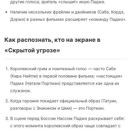
другие голоса; зритель «слышит» иную Падмэ.
Наличие нескольких фрейлин и двойников (Сабэ, Кордэ,
Дормэ) в разных фильмах расширяет «команду Падмэ».
Как распознать, кто на экране в
«Скрытой угрозе»
Королевский грим и помпезный голос — часто Сабэ
(Кира Найтли) в первой половине фильма; «настоящая»
Падмэ (Натали Портман) представляется как одна из
служанок.
Когда героиня покидает официальный образ (Татуин,
разговоры с Энакином и Шми) — это Портман.
В сцене перед Боссом Нассом Падмэ раскрывает себя:
с этого момента королевский образ чаще совпадает с