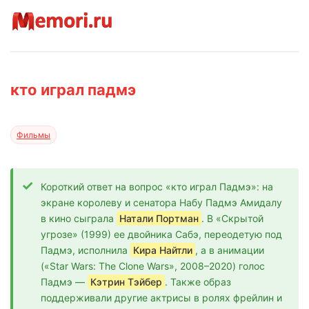
кто играл падмэ
Фильмы
Короткий ответ на вопрос «кто играл Падмэ»: на
экране королеву и сенатора Набу Падмэ Амидалу
в кино сыграла
Натали Портман
. В «Скрытой
угрозе» (1999) ее двойника Сабэ, переодетую под
Падмэ, исполнила
Кира Найтли
, а в анимации
(«Star Wars: The Clone Wars», 2008–2020) голос
Падмэ —
Кэтрин Тэйбер
. Также образ
поддерживали другие актрисы в ролях фрейлин и