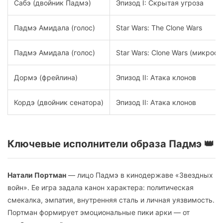
Сабэ (двойник Падмэ)
Эпизод I: Скрытая угроза
Падмэ Амидала (голос)
Star Wars: The Clone Wars
Падмэ Амидала (голос)
Star Wars: Clone Wars (микрос
Дормэ (фрейлина)
Эпизод II: Атака клонов
Кордэ (двойник сенатора)
Эпизод II: Атака клонов
Ключевые исполнители образа Падмэ 👑
Натали Портман
— лицо Падмэ в кинодержаве «Звездных
войн». Ее игра задала канон характера: политическая
смекалка, эмпатия, внутренняя сталь и личная уязвимость.
Портман формирует эмоциональные пики арки — от