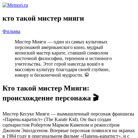
кто такой мистер мияги
Фильмы
Мистер Мияги — один из самых культовых
персонажей американского кино, мудрый
японский мастер карате, ставший символом
восточной философии, терпения и истинного
учительства. Этот герой навсегда вошёл в
массовую культуру благодаря своей глубине,
юмору и бесконечной мудрости. 🥋
Кто такой мистер Мияги:
происхождение персонажа 🎬
Мистер Кесуке Мияги — вымышленный персонаж франшизы
«Парень-каратист» (The Karate Kid). Он был создан
сценаристом Робертом Марком Каменом и режиссёром
Джоном Эвилдсеном. Впервые персонаж появился на экранах
в 1984 году в оригинальном фильме «Парень-каратист», и с