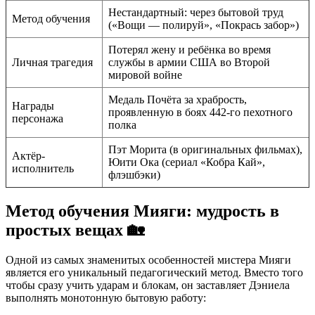
Нестандартный: через бытовой труд
Метод обучения
(«Вощи — полируй», «Покрась забор»)
Потерял жену и ребёнка во время
Личная трагедия
службы в армии США во Второй
мировой войне
Медаль Почёта за храбрость,
Награды
проявленную в боях 442-го пехотного
персонажа
полка
Пэт Морита (в оригинальных фильмах),
Актёр-
Юити Ока (сериал «Кобра Кай»,
исполнитель
флэшбэки)
Метод обучения Мияги: мудрость в
простых вещах 🏡
Одной из самых знаменитых особенностей мистера Мияги
является его уникальный педагогический метод. Вместо того
чтобы сразу учить ударам и блокам, он заставляет Дэниела
выполнять монотонную бытовую работу: