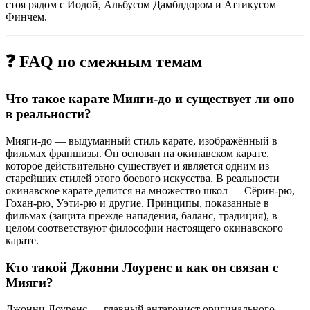
стоя рядом с Йодой, Альбусом Дамблдором и Аттикусом
Финчем.
❓ FAQ по смежным темам
Что такое карате Мияги-до и существует ли оно
в реальности?
Мияги-до — выдуманный стиль карате, изображённый в
фильмах франшизы. Он основан на окинавском карате,
которое действительно существует и является одним из
старейших стилей этого боевого искусства. В реальности
окинавское карате делится на множество школ — Сёрин-рю,
Гохан-рю, Уэти-рю и другие. Принципы, показанные в
фильмах (защита прежде нападения, баланс, традиция), в
целом соответствуют философии настоящего окинавского
карате.
Кто такой Джонни Лоуренс и как он связан с
Мияги?
Джонни Лоуренс — главный антагонист оригинального