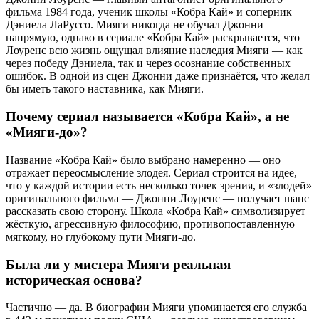
фильма 1984 года, ученик школы «Кобра Кай» и соперник
Дэниела ЛаРуссо. Мияги никогда не обучал Джонни
напрямую, однако в сериале «Кобра Кай» раскрывается, что
Лоуренс всю жизнь ощущал влияние наследия Мияги — как
через победу Дэниела, так и через осознание собственных
ошибок. В одной из сцен Джонни даже признаётся, что желал
бы иметь такого наставника, как Мияги.
Почему сериал называется «Кобра Кай», а не
«Мияги-до»?
Название «Кобра Кай» было выбрано намеренно — оно
отражает переосмысление злодея. Сериал строится на идее,
что у каждой истории есть несколько точек зрения, и «злодей»
оригинального фильма — Джонни Лоуренс — получает шанс
рассказать свою сторону. Школа «Кобра Кай» символизирует
жёсткую, агрессивную философию, противопоставленную
мягкому, но глубокому пути Мияги-до.
Была ли у мистера Мияги реальная
историческая основа?
Частично — да. В биографии Мияги упоминается его служба