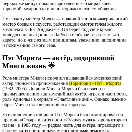
первых же минут покорил зрителей всего мира своей
харизмой, мудростью и неповторимым стилем общения.
По сюжету мистер Мияги — пожилой японско-американский
мастер боевых искусств, работающий смотрителем жилого
комплекса в Лос-Анджелесе. Он берёт под своё крыло
молодого парня Дэниела ЛаРуссо и обучает его не только
карате, но и жизненным принципам, уважению, дисциплине
и пониманию самого себя.
Пэт Морита — актёр, подаривший
Мияги жизнь 🌟
Роль мистера Мияги исполнил выдающийся американский
актёр японского происхождения
Норийюки «Пэт» Морита
(1932–2005). До роли Мияги Морита был известен
преимущественно как комедийный актёр, играя, в частности,
роль Арнольда в сериале «Счастливые дни». Однако именно
образ Мияги стал вершиной его карьеры.
За исполнение этой роли Пэт Морита был номинирован на
премию «Оскар» в категории «Лучшая мужская роль второго
плана» в 1985 году — редкая честь для актёра, играющего в
фильме категории, поначалу воспринимавшемся как