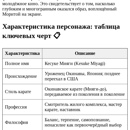
молодёжное кино. Это свидетельствует о том, насколько
глубоким и многогранным оказался образ, воплощённый
Моритой на экране.
Характеристика персонажа: таблица
ключевых черт 📋
Характеристика
Описание
Полное имя
Кесуке Мияги (Kesuke Miyagi)
Уроженец Окинавы, Япония; позднее
Происхождение
переехал в США
Окинавское карате (Мияги-до),
Стиль карате
передаваемое из поколения в поколение
Смотритель жилого комплекса, мастер
Профессия
карате, наставник
Баланс, терпение, самопознание,
Философия
ненасилие как первоочерёдный выбор