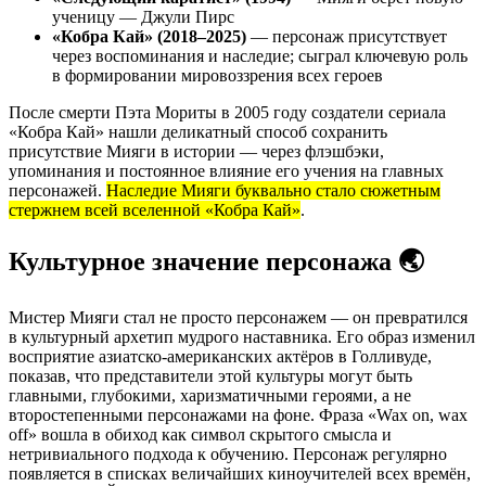
ученицу — Джули Пирс
«Кобра Кай» (2018–2025)
— персонаж присутствует
через воспоминания и наследие; сыграл ключевую роль
в формировании мировоззрения всех героев
После смерти Пэта Мориты в 2005 году создатели сериала
«Кобра Кай» нашли деликатный способ сохранить
присутствие Мияги в истории — через флэшбэки,
упоминания и постоянное влияние его учения на главных
персонажей.
Наследие Мияги буквально стало сюжетным
стержнем всей вселенной «Кобра Кай»
.
Культурное значение персонажа 🌏
Мистер Мияги стал не просто персонажем — он превратился
в культурный архетип мудрого наставника. Его образ изменил
восприятие азиатско-американских актёров в Голливуде,
показав, что представители этой культуры могут быть
главными, глубокими, харизматичными героями, а не
второстепенными персонажами на фоне. Фраза «Wax on, wax
off» вошла в обиход как символ скрытого смысла и
нетривиального подхода к обучению. Персонаж регулярно
появляется в списках величайших киноучителей всех времён,