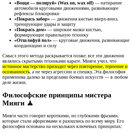
«Вощи — полируй» (Wax on, wax off)
— натирание
автомобиля круговыми движениями, развивающее
рефлексы блокировки
«Покрась забор»
— движения кистью вверх-вниз,
тренирующие удары и защиту
«Покрась дом»
— широкие мазки кистью,
формирующие правильную технику
«Отшлифуй пол»
— круговые движения, развивающие
координацию и силу
Смысл этого метода раскрывается позже: все эти движения
являлись скрытыми техниками карате. Мияги учил, что
истинное мастерство приходит через повторение, терпение и
осознанность
, а не через агрессию и спешку. Эта философия
применима далеко за пределами боевых искусств — в любом
деле жизни.
Философские принципы мистера
Мияги 🧘
Мияги часто говорит короткими, но глубокими фразами,
которые стали афоризмами и разошлись по всему миру. Его
философия основана на нескольких ключевых принципах: