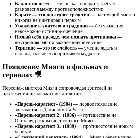
Баланс во всём
— жизнь, как и карате, требует
равновесия между противоположностями
Карате — это последнее средство
— настоящий мастер
никогда не ищет драки первым
Уважение к учителю и традиции
— без уважения
невозможно истинное обучение
Познай себя прежде, чем познать противника
—
внутренняя работа важнее внешней силы
Терпение — это не слабость
— умение ждать и
наблюдать является признаком мудрости
Появление Мияги в фильмах и
сериалах 🎥
Персонаж мистера Мияги сопровождал зрителей на
протяжении нескольких десятилетий:
«Парень-каратист» (1984)
— первое появление,
знакомство с Дэниелом ЛаРуссо
«Парень-каратист 2» (1986)
— путешествие на
Окинаву, раскрытие прошлого Мияги
«Парень-каратист 3» (1989)
— противостояние новым
угрозам
«Следующий каратист» (1994)
— Мияги берёт новую