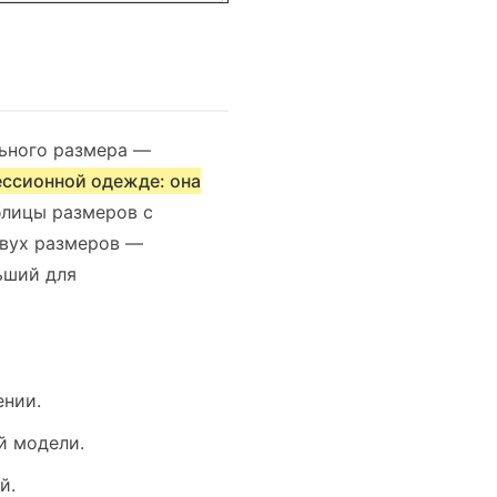
льного размера —
ессионной одежде: она
блицы размеров с
двух размеров —
ьший для
ении.
й модели.
й.