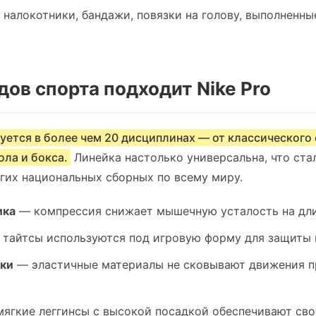
 налокотники, бандажи, повязки на голову, выполненны
дов спорта подходит Nike Pro
зуется в более чем 20 дисциплинах — от классического
ла и бокса.
Линейка настолько универсальна, что ста
гих национальных сборных по всему миру.
ика
— компрессия снижает мышечную усталость на дли
тайтсы используются под игровую форму для защиты
ки
— эластичные материалы не сковывают движения п
ягкие леггинсы с высокой посадкой обеспечивают сво