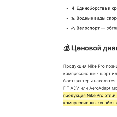
🥊
Единоборства и к
🏊
Водные виды спор
🚴
Велоспорт
— обтяг
💰 Ценовой диа
Продукция Nike Pro пози
компрессионных шорт или
бюстгальтеры находятся 
FIT ADV или AeroAdapt м
продукция Nike Pro отли
компрессионные свойств