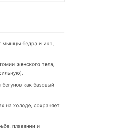
 мышцы бедра и икр,
томии женского тела,
сильную).
 бегунов как базовый
х на холоде, сохраняет
ьбе, плавании и