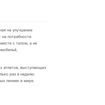
нная на улучшение
т на потребности
есте с телом, а не
рмобельё,
ых атлетов, выступающих
ько раз в неделю.
ых линеек в мире.