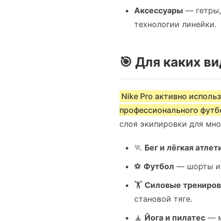
Аксессуары
— гетры,
технологии линейки.
🎯 Для каких ви
Nike Pro активно исполь
профессионального футбо
слоя экипировки для мно
🏃
Бег и лёгкая атлет
⚽
Футбол
— шорты и 
🏋️
Силовые трениров
становой тяге.
🧘
Йога и пилатес
— м