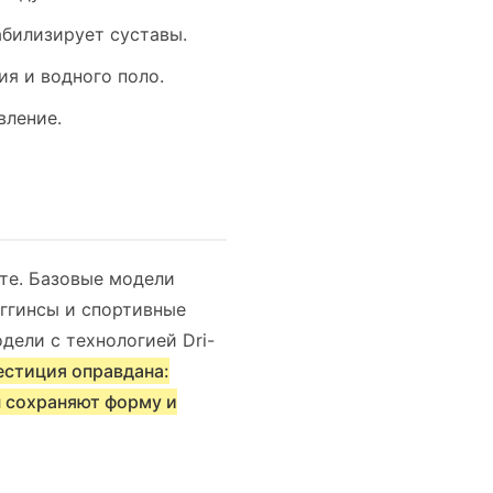
билизирует суставы.
я и водного поло.
ление.
те. Базовые модели
еггинсы и спортивные
дели с технологией Dri-
естиция оправдана:
ы сохраняют форму и