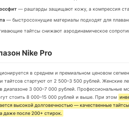
россфит
— рашгарды защищают кожу, а компрессия ста
та
— быстросохнущие материалы подходят для плавани
ивающие тайтсы снижают аэродинамическое сопротив
пазон Nike Pro
ционируется в среднем и премиальном ценовом сегмен
 тайтсов стартуют от 2 500–3 500 рублей. Женские л
в диапазоне 3 000–7 000 рублей. Профессиональные мо
огут стоить 8 000–15 000 рублей и выше. При этом
инв
чается высокой долговечностью — качественные тайтс
а даже после 200+ стирок.