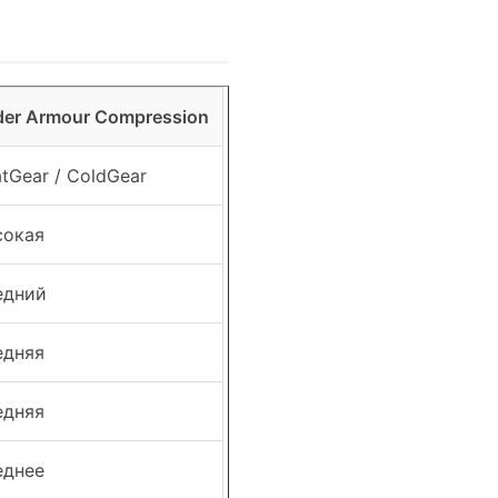
er Armour Compression
tGear / ColdGear
сокая
едний
едняя
едняя
еднее