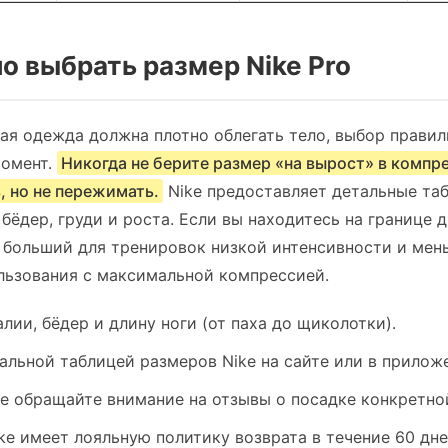
но выбрать размер Nike Pro
ая одежда должна плотно облегать тело, выбор прави
момент.
Никогда не берите размер «на вырост» в компр
, но не пережимать.
Nike предоставляет детальные та
 бёдер, груди и роста. Если вы находитесь на границе 
 больший для тренировок низкой интенсивности и мен
льзования с максимальной компрессией.
алии, бёдер и длину ноги (от паха до щиколотки).
альной таблицей размеров Nike на сайте или в прилож
ке обращайте внимание на отзывы о посадке конкретно
ike имеет лояльную политику возврата в течение 60 дне