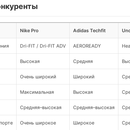
конкуренты
Nike Pro
Adidas Techfit
Und
ения
Dri-FIT / Dri-FIT ADV
AEROREADY
Hea
Высокая
Средняя
Вы
Очень широкий
Широкий
Ср
Максимальная
Высокая
Ср
Средняя–высокая
Средняя–высокая
Ср
порте
Очень широкое
Широкое
Ср