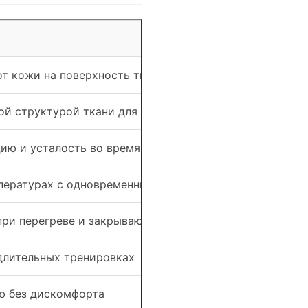
от кожи на поверхность ткани, где он быстро испаряет
ной структурой ткани для экстремальных нагрузок
ию и усталость во время тренировок
мпературах с одновременным выведением влаги
при перегреве и закрываются при охлаждении
длительных тренировках
ю без дискомфорта