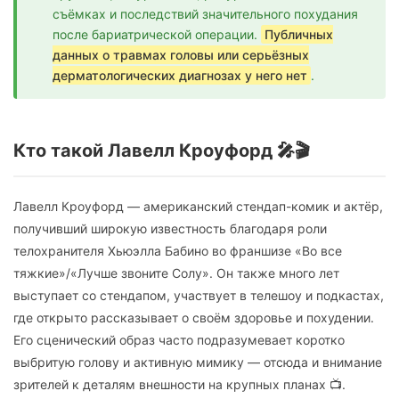
съёмках и последствий значительного похудания
после бариатрической операции.
Публичных
данных о травмах головы или серьёзных
дерматологических диагнозах у него нет
.
Кто такой Лавелл Кроуфорд 🎤🎬
Лавелл Кроуфорд — американский стендап-комик и актёр,
получивший широкую известность благодаря роли
телохранителя Хьюэлла Бабино во франшизе «Во все
тяжкие»/«Лучше звоните Солу». Он также много лет
выступает со стендапом, участвует в телешоу и подкастах,
где открыто рассказывает о своём здоровье и похудении.
Его сценический образ часто подразумевает коротко
выбритую голову и активную мимику — отсюда и внимание
зрителей к деталям внешности на крупных планах 📺.