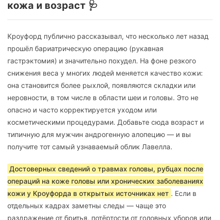
кожа и возраст 🩺
Кроуфорд публично рассказывал, что несколько лет назад
прошёл бариатрическую операцию (рукавная
гастрэктомия) и значительно похудел. На фоне резкого
снижения веса у многих людей меняется качество кожи:
она становится более рыхлой, появляются складки или
неровности, в том числе в области шеи и головы. Это не
опасно и часто корректируется уходом или
косметическими процедурами. Добавьте сюда возраст и
типичную для мужчин андрогенную алопецию — и вы
получите тот самый узнаваемый облик Лавелла.
Достоверных сведений о травмах головы, рубцах после
операций на коже головы или хронических заболеваниях
кожи у Кроуфорда в открытых источниках нет
. Если в
отдельных кадрах заметны следы — чаще это
раздражение от бритья, потёртости от головных уборов или