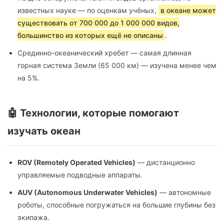
известных науке — по оценкам учёных,
в океане может
существовать от 700 000 до 1 000 000 видов,
большинство из которых ещё не описаны
.
Срединно-океанический хребет — самая длинная
горная система Земли (65 000 км) — изучена менее чем
на 5%.
🤖 Технологии, которые помогают
изучать океан
ROV (Remotely Operated Vehicles)
— дистанционно
управляемые подводные аппараты.
AUV (Autonomous Underwater Vehicles)
— автономные
роботы, способные погружаться на большие глубины без
экипажа.