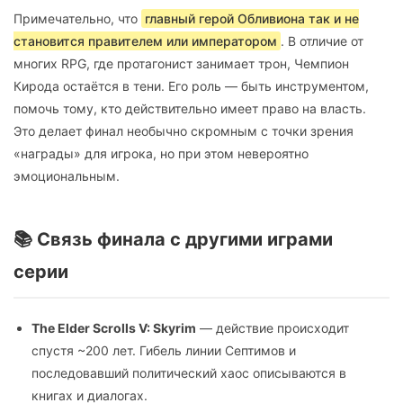
Примечательно, что
главный герой Обливиона так и не
становится правителем или императором
. В отличие от
многих RPG, где протагонист занимает трон, Чемпион
Кирода остаётся в тени. Его роль — быть инструментом,
помочь тому, кто действительно имеет право на власть.
Это делает финал необычно скромным с точки зрения
«награды» для игрока, но при этом невероятно
эмоциональным.
📚 Связь финала с другими играми
серии
The Elder Scrolls V: Skyrim
— действие происходит
спустя ~200 лет. Гибель линии Септимов и
последовавший политический хаос описываются в
книгах и диалогах.