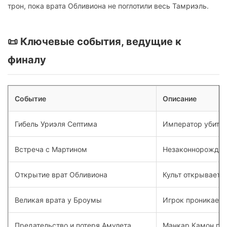
трон, пока врата Обливиона не поглотили весь Тамриэль.
📜 Ключевые события, ведущие к
финалу
Событие
Описание
Гибель Уриэля Септима
Император убит М
Встреча с Мартином
Незаконнорождённ
Открытие врат Обливиона
Культ открывает 
Великая врата у Броумы
Игрок проникает 
Предательство и потеря Амулета
Манкар Камон пох