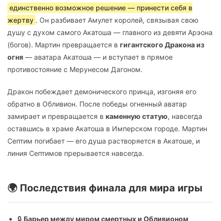
единственно возможное решение — принести себя в
жертву
. Он разбивает Амулет королей, связывая свою
душу с духом самого Акатоша — главного из девяти Арэона
(богов). Мартин превращается в
гигантского Дракона из
огня
— аватара Акатоша — и вступает в прямое
противостояние с Мерунесом Дагоном.
Дракон побеждает демонического принца, изгоняя его
обратно в Обливион. После победы огненный аватар
замирает и превращается в
каменную статую
, навсегда
оставшись в храме Акатоша в Имперском городе. Мартин
Септим погибает — его душа растворяется в Акатоше, и
линия Септимов прерывается навсегда.
🌍 Последствия финала для мира игры
🔒
Барьер между миром смертных и Обливионом