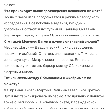
сюжет.
Что происходит после прохождения основного сюжета?
После финала игра продолжается в режиме свободного
исследования. Все побочные задания, гильдии и
дополнения остаются доступными. Канцлер Октавиан
благодарит героя, а статуя Мартина появляется в храме.
Кто такой Мерунес Дагон и почему он главный злодей?
Мерунес Дагон — Даэдрический принц разрушения,
перемен и амбиций. Он стремился захватить Тамриэль,
используя культ Мифрильского рассвета. Его цель —
полностью уничтожить барьер между Обливионом и
смертным миром.
Есть ли связь между Обливионом и Скайримом по
сюжету?
Да, прямая. Гибель Мартина Септима завершила Третью
Эру и дестабилизировала империю. Это привело к Великой
войне с Талмором и, в конечном счёте, к гражданской
войне в Скайриме, с которой начинается пятая часть серии.