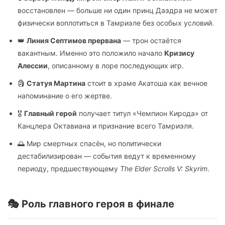
восстановлен — больше ни один принц Даэдра не может
физически воплотиться в Тамриэле без особых условий.
👑
Линия Септимов прервана
— трон остаётся
вакантным. Именно это положило начало
Кризису
Алессии
, описанному в лоре последующих игр.
🗿
Статуя Мартина
стоит в храме Акатоша как вечное
напоминание о его жертве.
🎖️
Главный герой
получает титул «Чемпион Кирода» от
Канцлера Октавиана и признание всего Тамриэля.
🌅 Мир смертных спасён, но политически
дестабилизирован — события ведут к временному
периоду, предшествующему
The Elder Scrolls V: Skyrim
.
🎭 Роль главного героя в финале