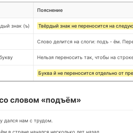
Пояснение
дый знак (ъ)
Твёрдый знак не переносится на следу
Слово делится на слоги: подъ - ём. Пе
букву
Нельзя переносить так, чтобы на строк
Буква й не переносится отдельно от п
со словом «подъём»
у дался нам с трудом.
м в стране начался несколько лет назад.