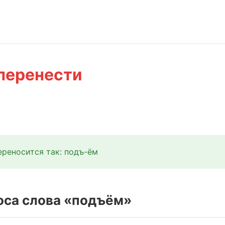
перенести
реносится так: подъ-ём
оса слова «подъём»