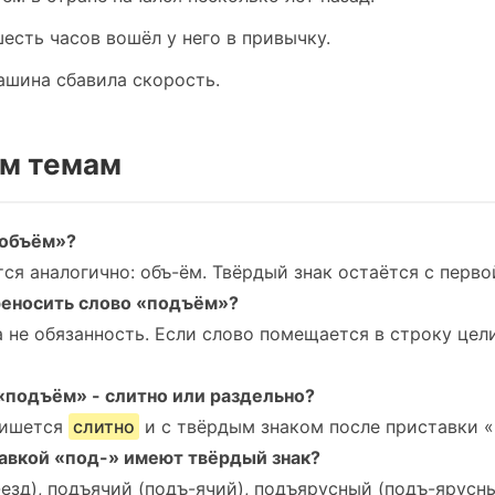
есть часов вошёл у него в привычку.
ашина сбавила скорость.
м темам
«объём»?
ся аналогично: объ-ём. Твёрдый знак остаётся с перво
реносить слово «подъём»?
 а не обязанность. Если слово помещается в строку цел
«подъём» - слитно или раздельно?
пишется
слитно
и с твёрдым знаком после приставки «
тавкой «под-» имеют твёрдый знак?
езд), подъячий (подъ-ячий), подъярусный (подъ-ярусны