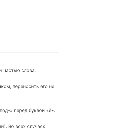
й частью слова.
иком, переносить его не
под-» перед буквой «ё».
й). Во всех случаях