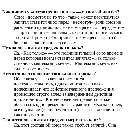
Как пишется «несмотря на то что» — с запятой или без?
Союз «несмотря на то что» также может расчленяться.
Запятая ставится либо перед «несмотря» (если союз не
расчленяется), либо после «несмотря на то» перед «что»
— при наличии усилительных частиц или логического
акцента. Пример: «Он пришёл, несмотря на то что был
болен» — запятая перед союзом.
Нужна ли запятая перед «как только»?
Да. «Как только» — это подчинительный союз времени,
перед которым всегда ставится запятая: «Как только
стемнело, мы зажгли свечи» / «Мы зажгли свечи, как
только стемнело».
Чем отличается «после того как» от «когда»?
Оба союза указывают на временну́ю
последовательность, однако «после того как»
подчёркивает, что действие главного предложения
произошло строго вслед за завершением действия
придаточного. «Когда» более нейтрально и может
обозначать одновременность. Сравните: «Когда он пел,
все слушали» (одновременность) — здесь «после того
как» неуместно.
Ставится ли запятая перед «по мере того как»?
Да, этот составной союз также требует запятой. Она