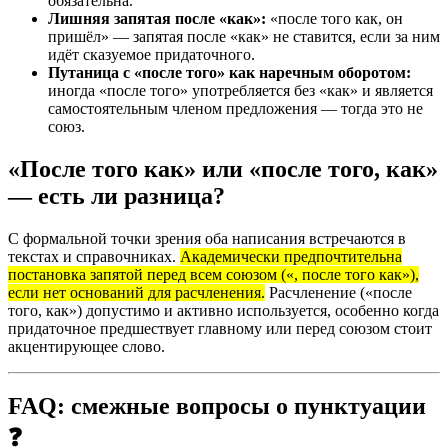
обязательна.
Лишняя запятая после «как»:
«после того как, он
пришёл» — запятая после «как» не ставится, если за ним
идёт сказуемое придаточного.
Путаница с «после того» как наречным оборотом:
иногда «после того» употребляется без «как» и является
самостоятельным членом предложения — тогда это не
союз.
«После того как» или «после того, как»
— есть ли разница?
С формальной точки зрения оба написания встречаются в
текстах и справочниках.
Академически предпочтительна
постановка запятой перед всем союзом («, после того как»),
если нет оснований для расчленения.
Расчленение («после
того, как») допустимо и активно используется, особенно когда
придаточное предшествует главному или перед союзом стоит
акцентирующее слово.
FAQ: смежные вопросы о пунктуации
❓