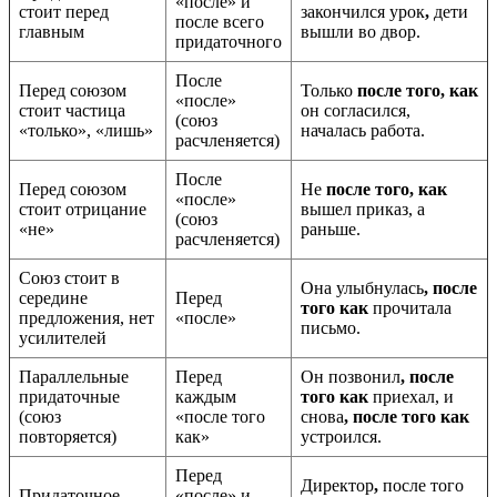
«после» и
стоит перед
закончился урок
,
дети
после всего
главным
вышли во двор.
придаточного
После
Перед союзом
Только
после того, как
«после»
стоит частица
он согласился,
(союз
«только», «лишь»
началась работа.
расчленяется)
После
Перед союзом
Не
после того, как
«после»
стоит отрицание
вышел приказ, а
(союз
«не»
раньше.
расчленяется)
Союз стоит в
Она улыбнулась
, после
середине
Перед
того как
прочитала
предложения, нет
«после»
письмо.
усилителей
Параллельные
Перед
Он позвонил
, после
придаточные
каждым
того как
приехал, и
(союз
«после того
снова
, после того как
повторяется)
как»
устроился.
Перед
Директор
,
после того
Придаточное
«после» и