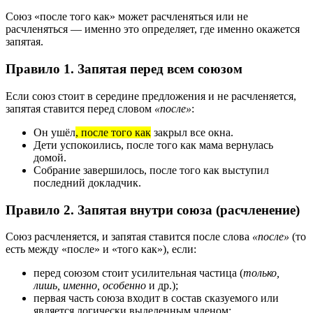
Союз «после того как» может расчленяться или не
расчленяться — именно это определяет, где именно окажется
запятая.
Правило 1. Запятая перед всем союзом
Если союз стоит в середине предложения и не расчленяется,
запятая ставится перед словом
«после»
:
Он ушёл
, после того как
закрыл все окна.
Дети успокоились, после того как мама вернулась
домой.
Собрание завершилось, после того как выступил
последний докладчик.
Правило 2. Запятая внутри союза (расчленение)
Союз расчленяется, и запятая ставится после слова
«после»
(то
есть между «после» и «того как»), если:
перед союзом стоит усилительная частица (
только,
лишь, именно, особенно
и др.);
первая часть союза входит в состав сказуемого или
является логически выделенным членом;