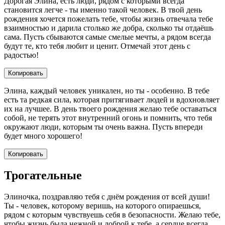
Дорогая Элина, есть люди, рядом с которыми всегда
становится легче - ты именно такой человек. В твой день
рождения хочется пожелать тебе, чтобы жизнь отвечала тебе
взаимностью и дарила столько же добра, сколько ты отдаёшь
сама. Пусть сбываются самые смелые мечты, а рядом всегда
будут те, кто тебя любит и ценит. Отмечай этот день с
радостью!
Копировать
Элина, каждый человек уникален, но ты - особенно. В тебе
есть та редкая сила, которая притягивает людей и вдохновляет
их на лучшее. В день твоего рождения желаю тебе оставаться
собой, не терять этот внутренний огонь и помнить, что тебя
окружают люди, которым ты очень важна. Пусть впереди
будет много хорошего!
Копировать
Трогательные
Элиночка, поздравляю тебя с днём рождения от всей души!
Ты - человек, которому веришь, на которого опираешься,
рядом с которым чувствуешь себя в безопасности. Желаю тебе,
чтобы жизнь была нежной и доброй к тебе, а сердце всегда