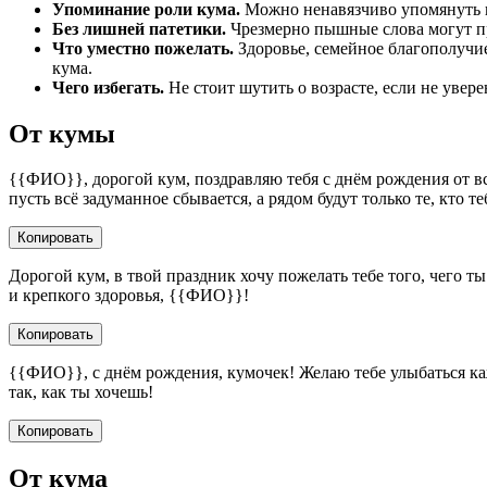
Упоминание роли кума.
Можно ненавязчиво упомянуть к
Без лишней патетики.
Чрезмерно пышные слова могут пр
Что уместно пожелать.
Здоровье, семейное благополучие,
кума.
Чего избегать.
Не стоит шутить о возрасте, если не увер
От кумы
{{ФИО}}, дорогой кум, поздравляю тебя с днём рождения от вс
пусть всё задуманное сбывается, а рядом будут только те, кто т
Копировать
Дорогой кум, в твой праздник хочу пожелать тебе того, чего ты
и крепкого здоровья, {{ФИО}}!
Копировать
{{ФИО}}, с днём рождения, кумочек! Желаю тебе улыбаться каж
так, как ты хочешь!
Копировать
От кума