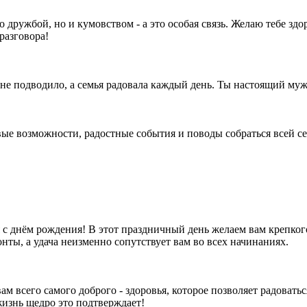
 дружбой, но и кумовством - а это особая связь. Желаю тебе зд
 разговора!
е не подводило, а семья радовала каждый день. Ты настоящий м
вые возможности, радостные события и поводы собраться всей се
 днём рождения! В этот праздничный день желаем вам крепкого
ты, а удача неизменно сопутствует вам во всех начинаниях.
 всего самого доброго - здоровья, которое позволяет радоваться
жизнь щедро это подтверждает!