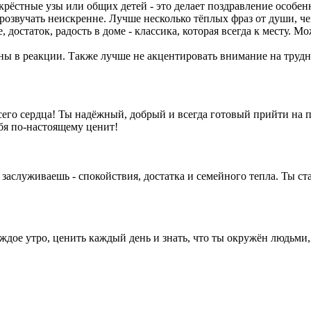
рёстные узы или общих детей - это делает поздравление особе
озвучать неискренне. Лучше несколько тёплых фраз от души, че
 достаток, радость в доме - классика, которая всегда к месту. М
ены в реакции. Также лучше не акцентировать внимание на труд
его сердца! Ты надёжный, добрый и всегда готовый прийти на по
ебя по-настоящему ценит!
 заслуживаешь - спокойствия, достатка и семейного тепла. Ты ст
дое утро, ценить каждый день и знать, что ты окружён людьми,