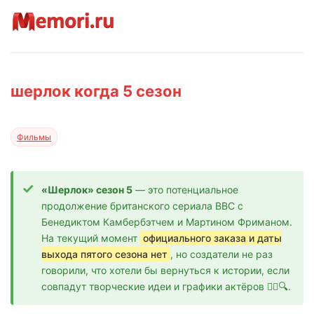
шерлок когда 5 сезон
Фильмы
«Шерлок» сезон 5
— это потенциальное
продолжение британского сериала BBC с
Бенедиктом Камбербэтчем и Мартином Фриманом.
На текущий момент
официального заказа и даты
выхода пятого сезона нет
, но создатели не раз
говорили, что хотели бы вернуться к истории, если
совпадут творческие идеи и графики актёров 🕵️‍♂️🔍.