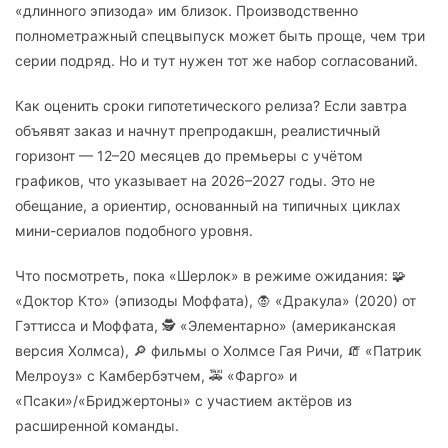
«длинного эпизода» им близок. Производственно
полнометражный спецвыпуск может быть проще, чем три
серии подряд. Но и тут нужен тот же набор согласований.
Как оценить сроки гипотетического релиза? Если завтра
объявят заказ и начнут препродакшн, реалистичный
горизонт — 12–20 месяцев до премьеры с учётом
графиков, что указывает на 2026–2027 годы. Это не
обещание, а ориентир, основанный на типичных циклах
мини-сериалов подобного уровня.
Что посмотреть, пока «Шерлок» в режиме ожидания: 🧩
«Доктор Кто» (эпизоды Моффата), 🧛 «Дракула» (2020) от
Гэттисса и Моффата, 🕵️ «Элементарно» (американская
версия Холмса), 🔎 фильмы о Холмсе Гая Ричи, 🧯 «Патрик
Мелроуз» с Камбербэтчем, 🚕 «Фарго» и
«Псаки»/«Бриджертоны» с участием актёров из
расширенной команды.