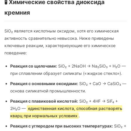
🧪 Химические свойства диоксида
кремния
SiO₂ является кислотным оксидом, хотя его химическая
активность сравнительно невысока. Ниже приведены
ключевые реакции, характеризующие его химическое
поведение:
Реакция со щелочами:
SiO₂ + 2NaOH → Na₂SiO₃ + H₂O —
при сплавлении образует силикаты («жидкое стекло»).
Реакция с основными оксидами:
SiO₂ + CaO → CaSiO₃ —
основа силикатной промышленности.
Реакция с плавиковой кислотой:
SiO₂ + 4HF → SiF₄ +
2H₂O —
единственная кислота, способная растворять
кварц при нормальных условиях
.
Реакция с углеродом при высоких температурах:
SiO₂ +