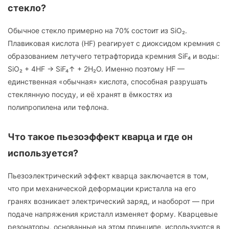
стекло?
Обычное стекло примерно на 70% состоит из SiO₂.
Плавиковая кислота (HF) реагирует с диоксидом кремния с
образованием летучего тетрафторида кремния SiF₄ и воды:
SiO₂ + 4HF → SiF₄↑ + 2H₂O. Именно поэтому HF —
единственная «обычная» кислота, способная разрушать
стеклянную посуду, и её хранят в ёмкостях из
полипропилена или тефлона.
Что такое пьезоэффект кварца и где он
используется?
Пьезоэлектрический эффект кварца заключается в том,
что при механической деформации кристалла на его
гранях возникает электрический заряд, и наоборот — при
подаче напряжения кристалл изменяет форму. Кварцевые
резонаторы, основанные на этом принципе, используются в