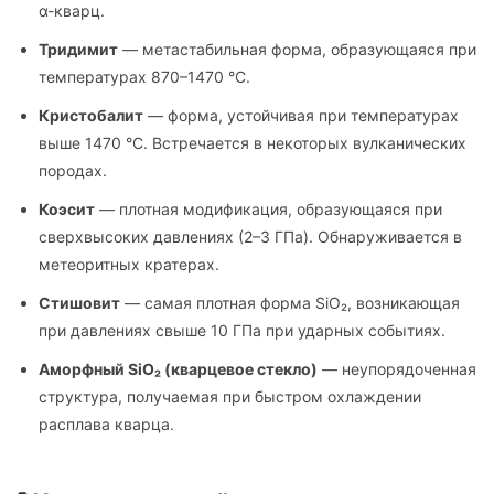
α-кварц.
Тридимит
— метастабильная форма, образующаяся при
температурах 870–1470 °C.
Кристобалит
— форма, устойчивая при температурах
выше 1470 °C. Встречается в некоторых вулканических
породах.
Коэсит
— плотная модификация, образующаяся при
сверхвысоких давлениях (2–3 ГПа). Обнаруживается в
метеоритных кратерах.
Стишовит
— самая плотная форма SiO₂, возникающая
при давлениях свыше 10 ГПа при ударных событиях.
Аморфный SiO₂ (кварцевое стекло)
— неупорядоченная
структура, получаемая при быстром охлаждении
расплава кварца.