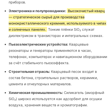
приборов.
Электроника и полупроводники:
Высокочистый кварц
— стратегическое сырьё для производства
монокристаллического кремния, используемого в чипах
и солнечных панелях.
Тонкие плёнки SiO₂ служат
диэлектриком в транзисторах и интегральных схемах.
Пьезоэлектрические устройства:
Кварцевые
резонаторы и генераторы применяются в часах,
телефонах, компьютерах и навигационном оборудовании
за счёт стабильного пьезоэффекта.
Строительная отрасль:
Кварцевый песок входит в
состав бетона, строительных растворов, керамики,
цемента и огнеупорных материалов.
Химическая промышленность:
Силикагель (аморфный
SiO₂) широко используется как адсорбент для осушки
воздуха, хранения веществ и хроматографии.