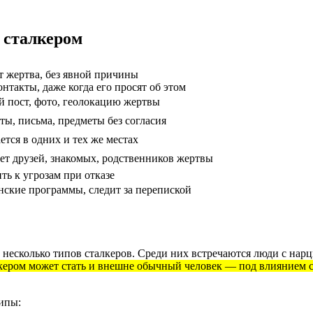
я сталкером
т жертва, без явной причины
нтакты, даже когда его просят об этом
 пост, фото, геолокацию жертвы
ы, письма, предметы без согласия
тся в одних и тех же местах
т друзей, знакомых, родственников жертвы
ь к угрозам при отказе
ские программы, следит за перепиской
несколько типов сталкеров. Среди них встречаются люди с нар
кером может стать и внешне обычный человек — под влиянием 
типы: