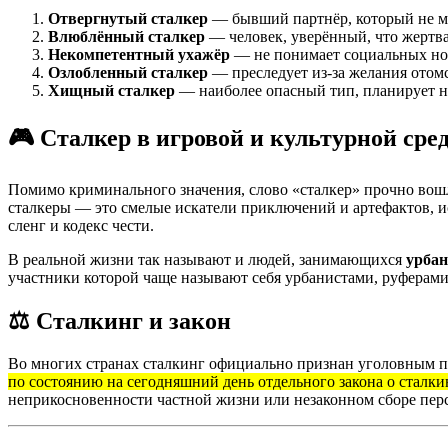
Отвергнутый сталкер
— бывший партнёр, который не м
Влюблённый сталкер
— человек, уверённый, что жертва
Некомпетентный ухажёр
— не понимает социальных нор
Озлобленный сталкер
— преследует из-за желания отом
Хищный сталкер
— наиболее опасный тип, планирует н
🎮 Сталкер в игровой и культурной сре
Помимо криминального значения, слово «сталкер» прочно вош
сталкеры — это смелые искатели приключений и артефактов, 
сленг и кодекс чести.
В реальной жизни так называют и людей, занимающихся
урбан
участники которой чаще называют себя урбанистами, руферами
⚖️ Сталкинг и закон
Во многих странах сталкинг официально признан уголовным 
по состоянию на сегодняшний день отдельного закона о сталки
неприкосновенности частной жизни или незаконном сборе пер