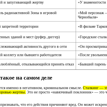
ий и запугивающий жертву
«У знаменитости 
ль радиоактивной Зоны в игровой
«Мой персонаж —
Чернобыля»
 запретной территории
«В фильме Тарков
нных зданий и мест (руфер, диггер)
«Городские стал
тслеживающий активность другого в сети
«Он просматривал
й коллегу или бывшего работодателя
«После увольнени
влюблённый, отказывающийся принять отказ
«Бывший парень 
 такое на самом деле
ется именно в негативном, криминальном смысле.
Сталкинг — эт
доровью жертвы.
Это не просто «навязчивый поклонник» — это ч
т признавать, что его действия причиняют вред. Он может искре