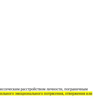
циссическим расстройством личности, пограничным
сильного эмоционального потрясения, отвержения или