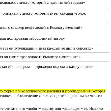
появился сталкер, который следил за ней годами»
 опытный сталкер, который знает каждый уголок
ского сталкер ведёт людей в Комнату желаний»
керы исследовали заброшенный завод»
 все её публикации и знал каждый её шаг в соцсетях»
я он начал преследовать бывшего начальника»
стал её сталкером — приходил под окна каждую ночь»
о форма психологического насилия и преследования, которая
еловек, чьё поведение является противоправным во многих
нне считать, что «любит» жертву или «защищает» её. Именно