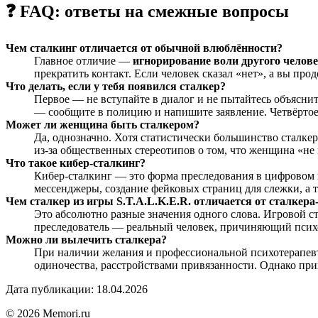
❓ FAQ: ответы на смежные вопросы
Чем сталкинг отличается от обычной влюблённости?
Главное отличие —
игнорирование воли другого челов
прекратить контакт. Если человек сказал «нет», а вы про
Что делать, если у тебя появился сталкер?
Первое — не вступайте в диалог и не пытайтесь объясни
— сообщите в полицию и напишите заявление. Четвёртое
Может ли женщина быть сталкером?
Да, однозначно. Хотя статистически большинство сталк
из-за общественных стереотипов о том, что женщина «не
Что такое кибер-сталкинг?
Кибер-сталкинг — это форма преследования в цифровом п
мессенджеры, создание фейковых страниц для слежки, а 
Чем сталкер из игры S.T.A.L.K.E.R. отличается от сталкера
Это абсолютно разные значения одного слова. Игровой 
преследователь — реальный человек, причиняющий психол
Можно ли вылечить сталкера?
При наличии желания и профессиональной психотерапевт
одиночества, расстройствами привязанности. Однако при
Дата публикации: 18.04.2026
© 2026 Memori.ru