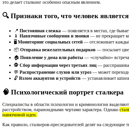
это делает сталкинг особенно опасным явлением.
🔍 Признаки того, что человек являетс
📍
Постоянная слежка
— появляется в местах, где бывае
📱
Навязчивые сообщения и звонки
— не прекращает ко
🖥️
Мониторинг социальных сетей
— отслеживает каждый
📦
Отправка нежелательных подарков
— посылает цвет
🏠
Появление у дома или работы
— «случайно» встречае
🕵️
Сбор информации через третьих лиц
— расспрашивае
💬
Распространение слухов или угроз
— может переходит
🔓
Взлом аккаунтов и устройств
— устанавливает шпион
🧠 Психологический портрет сталкера
Специалисты в области психологии и криминологии выделяют 
расстройством, параноидными чертами характера. Однако
стал
навязчивой идеи.
Как правило, сталкеров-преследователей делят на следующие 