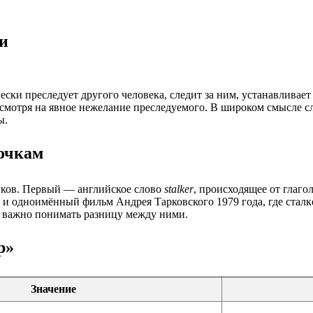
ми
ески преследует другого человека, следит за ним, устанавливае
смотря на явное нежелание преследуемого. В широком смысле сл
ы.
лочкам
иков. Первый — английское слово
stalker
, происходящее от глаго
и одноимённый фильм Андрея Тарковского 1979 года, где сталк
 и важно понимать разницу между ними.
р»
Значение