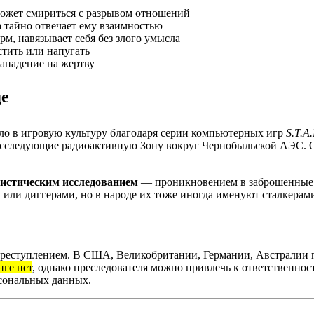
ожет смириться с разрывом отношений
 тайно отвечает ему взаимностью
м, навязывает себя без злого умысла
стить или напугать
ападение на жертву
де
ло в игровую культуру благодаря серии компьютерных игр
S.T.A
исследующие радиоактивную Зону вокруг Чернобыльской АЭС. О
истическим исследованием
— проникновением в заброшенные з
 или диггерами, но в народе их тоже иногда именуют сталкерам
преступлением. В США, Великобритании, Германии, Австралии 
нге нет
, однако преследователя можно привлечь к ответственнос
сональных данных.