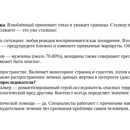
ека
. Влюблённый принимает отказ и уважает границы. Сталкер п
должаете — это уже сталкинг.
ть ситуацию: любая реакция воспринимается как поощрение. Вто
 — предупредите близких и измените привычные маршруты. Обр
еров — мужчины (около 70-80%), женщины также совершают прес
 может быть опасна».
ространстве. Включает мониторинг страниц в соцсетях, взлом а
также распространение личных данных жертвы в интернете (докс
-преследователя?
сталкер — романтизированный герой-исследователь опасных тер
огический вред другому. Контекст всегда определяет значение 
ической помощи — да. Специалисты работают с причинами навя
нудительное лечение без признания проблемы самим человеком,