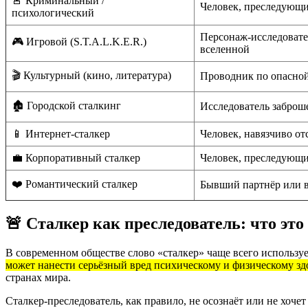
🚨 Криминальный /
Человек, преследующ
психологический
Персонаж-исследовате
🎮 Игровой (S.T.A.L.K.E.R.)
вселенной
🎬 Культурный (кино, литература)
Проводник по опасной
🏚️ Городской сталкинг
Исследователь заброше
📱 Интернет-сталкер
Человек, навязчиво о
💼 Корпоративный сталкер
Человек, преследующи
❤️ Романтический сталкер
Бывший партнёр или 
🚨 Сталкер как преследователь: что это
В современном обществе слово «сталкер» чаще всего использу
может нанести серьёзный вред психическому и физическому з
странах мира.
Сталкер-преследователь, как правило, не осознаёт или не хоче