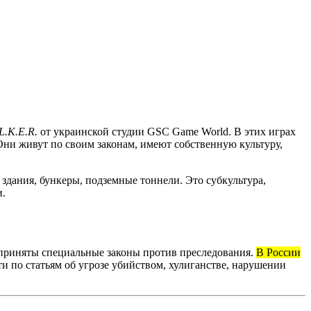
.L.K.E.R.
от украинской студии GSC Game World. В этих играх
ни живут по своим законам, имеют собственную культуру,
дания, бункеры, подземные тоннели. Это субкультура,
и.
приняты специальные законы против преследования.
В России
ти по статьям об угрозе убийством, хулиганстве, нарушении