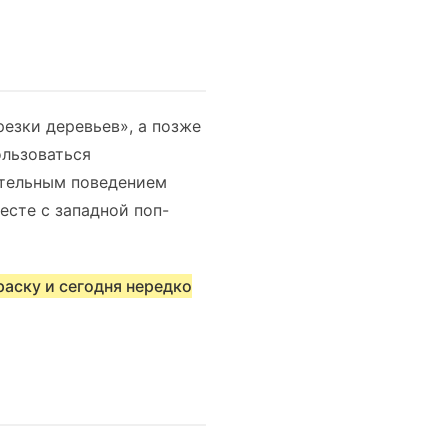
резки деревьев», а позже
ользоваться
ительным поведением
месте с западной поп-
раску и сегодня нередко