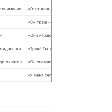
е внимания
«Этот концерт был полный треш»
«Он треш — постоянно проигрывает»
и
«Они играют треш-метал»
ожиданного
«Треш! Ты только посмотри на это!»
ди охватов
«Он снимает треш-контент для просмотр
«У меня сегодня в голове полный треш»