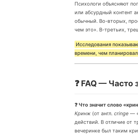
Психологи объясняют по
или абсурдный контент а
обычный. Во-вторых, про
чем это». В-третьих, тре
Исследования показывают
времени, чем планировал
❓ FAQ — Часто
❓ Что значит слово «кри
Кринж
(от англ.
cringe
— «
действий. В отличие от 
вечеринке был таким кр