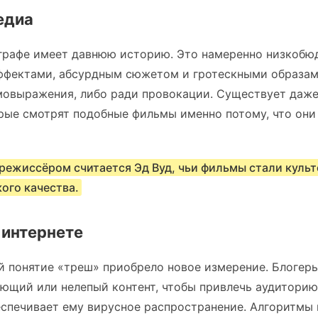
медиа
графе имеет давнюю историю. Это намеренно низкоб
ффектами, абсурдным сюжетом и гротескными образам
мовыражения, либо ради провокации. Существует даже
рые смотрят подобные фильмы именно потому, что они 
ежиссёром считается Эд Вуд, чьи фильмы стали культ
ого качества.
 интернете
й понятие «треш» приобрело новое измерение. Блогер
щий или нелепый контент, чтобы привлечь аудиторию.
еспечивает ему вирусное распространение. Алгоритмы