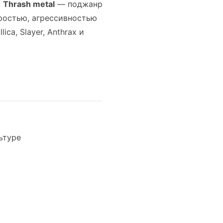
.
Thrash metal
— поджанр
оростью, агрессивностью
a, Slayer, Anthrax и
ьтуре