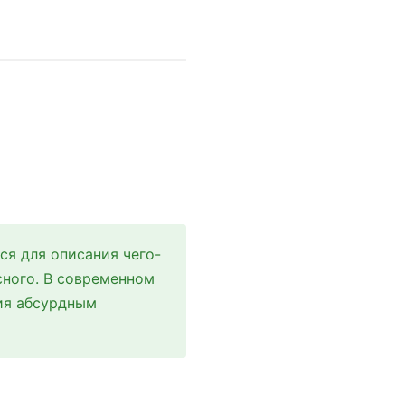
ся для описания чего-
сного. В современном
ия абсурдным