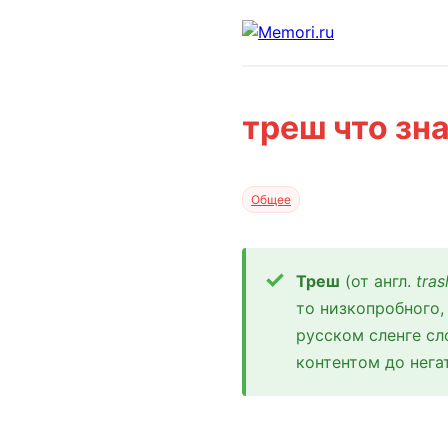
треш что зн
Общее
Треш
(от англ.
tras
то низкопробного,
русском сленге с
контентом до нега