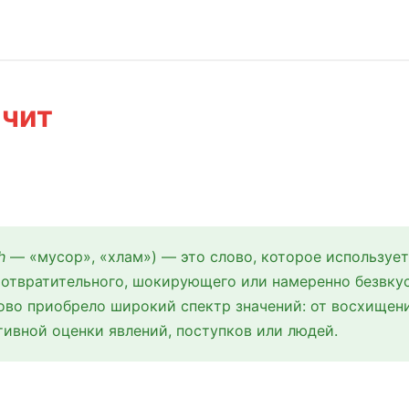
ачит
h
— «мусор», «хлам») — это слово, которое использует
 отвратительного, шокирующего или намеренно безвку
лово приобрело широкий спектр значений: от восхищен
тивной оценки явлений, поступков или людей.