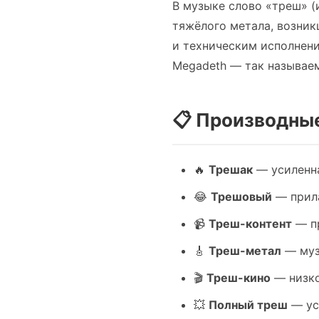
В музыке слово «треш» (
тяжёлого метала, возник
и техническим исполнение
Megadeth — так называе
📋 Производны
🔥
Трешак
— усиленна
😂
Трешовый
— прила
📹
Треш-контент
— пр
🎸
Треш-метал
— муз
🎬
Треш-кино
— низко
💥
Полный треш
— ус