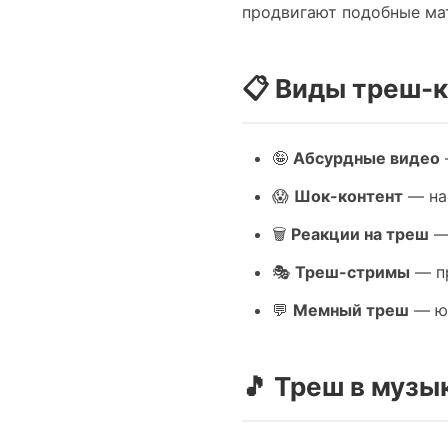
продвигают подобные мат
📋 Виды треш-к
🤪
Абсурдные видео
😱
Шок-контент
— на
🗑️
Реакции на треш
— 
🎭
Треш-стримы
— пр
💬
Мемный треш
— юм
🎵 Треш в муз