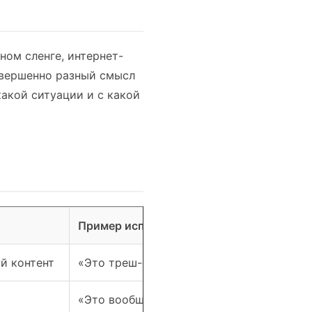
ном сленге, интернет-
овершенно разный смысл
какой ситуации и с какой
Пример использования
й контент
«Это треш-фильм, но смотрится на одно
«Это вообще треш — я не могу перестат