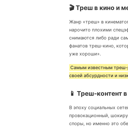
🎬 Треш в кино и 
Жанр «треш» в кинемато
нарочито плохими спецэ
снимаются либо ради са
фанатов треш-кино, кото
уже хороши».
Самым известным треш-р
своей абсурдности и низк
📱 Треш-контент в
В эпоху социальных сете
провокационный, шокирую
споры, но именно это об