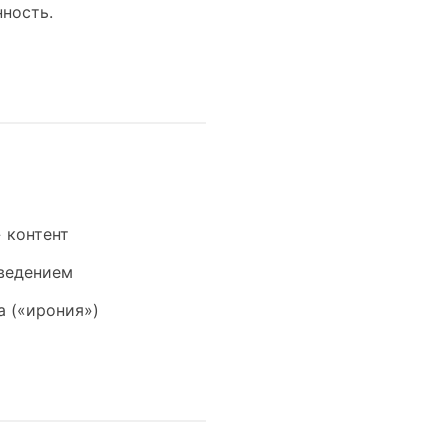
ность.
 контент
ведением
 («ирония»)