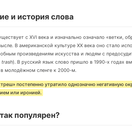
ие и история слова
ществует с XVI века и изначально означало «ветки, об
сле. В американской культуре XX века оно стало исп
робным произведениям искусства и людям с предосуд
 trash
). В русский язык слово пришло в 1990-х годах в
 в молодёжном сленге к 2000-м.
«треш» постепенно утратило однозначно негативную ок
ием или иронией.
так популярен?