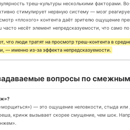
пулярность треш-культуры несколькими факторами. В
ктивно стимулирует нервную систему — мозг реагирует
смотр «плохого» контента даёт зрителю ощущение пре
ш часто несёт элемент непредсказуемости, что само по
, что люди тратят на просмотр треш-контента в средн
и, — именно из-за эффекта непредсказуемости.
 задаваемые вопросы по смежны
нж»?
морщиться») — это ощущение неловкости, стыда или
треша, кринж вызывает скорее смущение, чем шок. Напр
инжем».