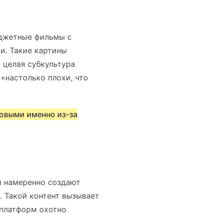
юджетные фильмы с
и. Такие картины
 целая субкультура
«настолько плохи, что
овыми именно из-за
ы намеренно создают
 Такой контент вызывает
 платформ охотно