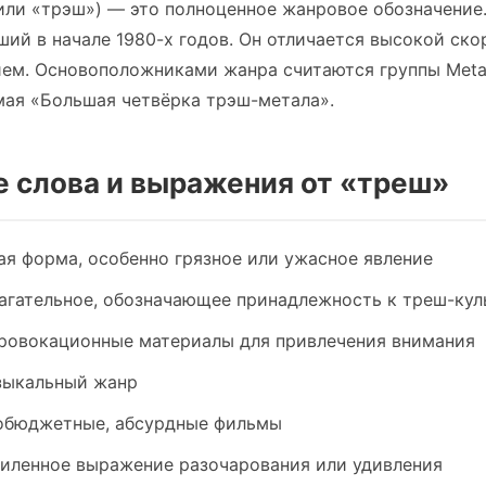
или «трэш») — это полноценное жанровое обозначение
ший в начале 1980-х годов. Он отличается высокой ск
м. Основоположниками жанра считаются группы Metallic
мая «Большая четвёрка трэш-метала».
е слова и выражения от «треш»
я форма, особенно грязное или ужасное явление
гательное, обозначающее принадлежность к треш-кул
овокационные материалы для привлечения внимания
ыкальный жанр
бюджетные, абсурдные фильмы
иленное выражение разочарования или удивления