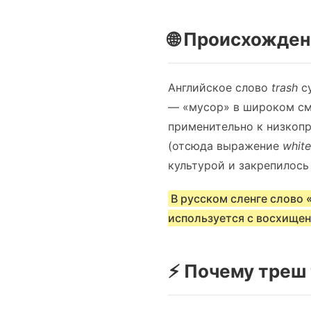
🌐 Происхожден
Английское слово
trash
су
— «мусор» в широком смы
применительно к низкоп
(отсюда выражение
white
культурой и закрепилось
В русском сленге слово 
используется с восхищен
⚡ Почему треш 