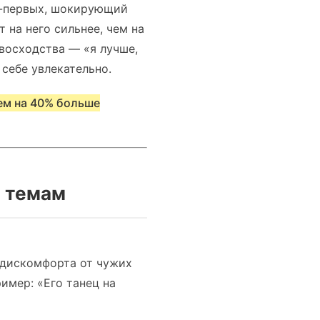
о-первых, шокирующий
 на него сильнее, чем на
восходства — «я лучше,
 себе увлекательно.
ем на 40% больше
м темам
 дискомфорта от чужих
имер: «Его танец на