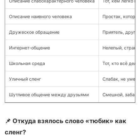
Описание слабохарактерного человека
Тот, кем легко м
Описание наивного человека
Простак, которог
Дружеское обращение
Приятель, друг, 
Интернет-общение
Нелепый, странн
Школьная среда
Тот, кто всё дела
Уличный сленг
Слабак, не умею
Шутливое общение между друзьями
Смешной, забавн
📌 Откуда взялось слово «тюбик» как
сленг?