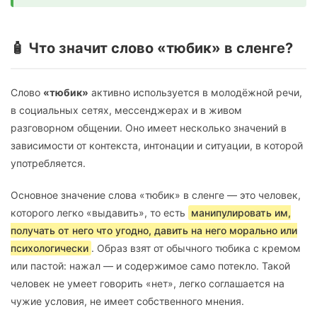
🧴 Что значит слово «тюбик» в сленге?
Слово
«тюбик»
активно используется в молодёжной речи,
в социальных сетях, мессенджерах и в живом
разговорном общении. Оно имеет несколько значений в
зависимости от контекста, интонации и ситуации, в которой
употребляется.
Основное значение слова «тюбик» в сленге — это человек,
которого легко «выдавить», то есть
манипулировать им,
получать от него что угодно, давить на него морально или
психологически
. Образ взят от обычного тюбика с кремом
или пастой: нажал — и содержимое само потекло. Такой
человек не умеет говорить «нет», легко соглашается на
чужие условия, не имеет собственного мнения.