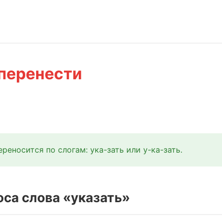
 перенести
реносится по слогам: ука-зать или у-ка-зать.
са слова «указать»