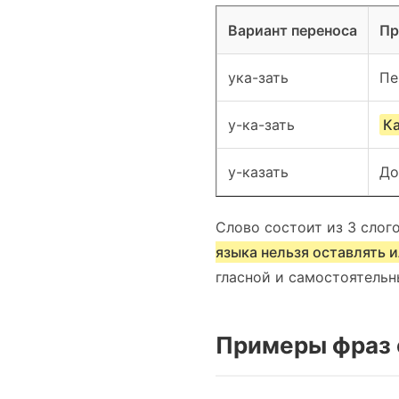
Вариант переноса
Пр
ука-зать
Пе
у-ка-зать
Ка
у-казать
До
Слово состоит из 3 слог
языка нельзя оставлять и
гласной и самостоятельн
Примеры фраз 