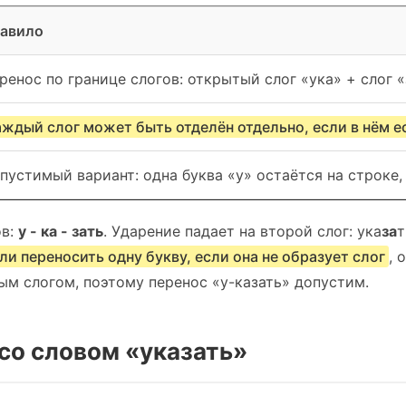
авило
ренос по границе слогов: открытый слог «ука» + слог «
ждый слог может быть отделён отдельно, если в нём е
пустимый вариант: одна буква «у» остаётся на строке,
ов:
у - ка - зать
. Ударение падает на второй слог: ука
за
т
ли переносить одну букву, если она не образует слог
, 
ым слогом, поэтому перенос «у-казать» допустим.
со словом «указать»