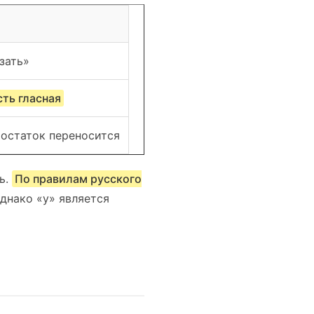
зать»
сть гласная
 остаток переносится
ь.
По правилам русского
однако «у» является